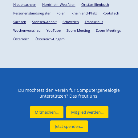
Niedersachsen
Nordrhein-Westfalen
Ortsfamilienbuch
Personenstandsregister
Polen
Rheinland-Pfalz
RootsTech
Sachsen
Sachsen-Anhalt
Schweden
Transkribus
Wochenvorschau
YouTube
Zoom-Meeting
Zoom-Meetings
Österreich
Österreich-Ungarn
Du möchtest den Verein für Computergenealogie
unterstützen? Das freut uns!
Mitmachen...
Mitglied werden...
Jetzt spenden...