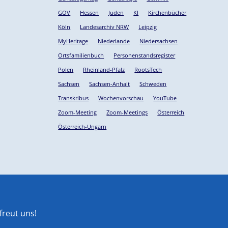
GOV
Hessen
Juden
KI
Kirchenbücher
Köln
Landesarchiv NRW
Leipzig
MyHeritage
Niederlande
Niedersachsen
Ortsfamilienbuch
Personenstandsregister
Polen
Rheinland-Pfalz
RootsTech
Sachsen
Sachsen-Anhalt
Schweden
Transkribus
Wochenvorschau
YouTube
Zoom-Meeting
Zoom-Meetings
Österreich
Österreich-Ungarn
reut uns!