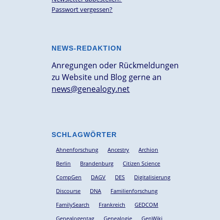
Passwort vergessen?
NEWS-REDAKTION
Anregungen oder Rückmeldungen
zu Website und Blog gerne an
news@genealogy.net
SCHLAGWÖRTER
Ahnenforschung
Ancestry
Archion
Berlin
Brandenburg
Citizen Science
CompGen
DAGV
DES
Digitalisierung
Discourse
DNA
Familienforschung
FamilySearch
Frankreich
GEDCOM
Genealogentag
Genealogie
GenWiki