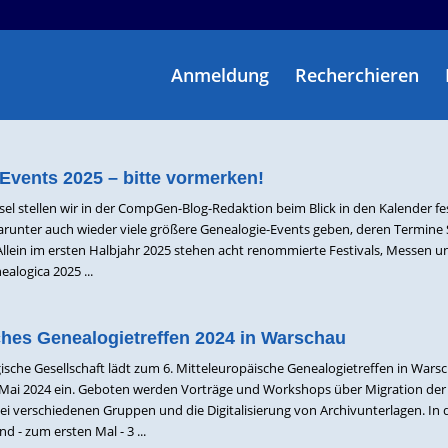
Anmeldung
Recherchieren
Events 2025 – bitte vormerken!
l stellen wir in der CompGen-Blog-Redaktion beim Blick in den Kalender fes
darunter auch wieder viele größere Genealogie-Events geben, deren Termine S
Allein im ersten Halbjahr 2025 stehen acht renommierte Festivals, Messen u
alogica 2025 ...
ches Genealogietreffen 2024 in Warschau
sche Gesellschaft lädt zum 6. Mitteleuropäische Genealogietreffen in War
Mai 2024 ein. Geboten werden Vorträge und Workshops über Migration der
i verschiedenen Gruppen und die Digitalisierung von Archivunterlagen. In
nd - zum ersten Mal - 3 ...