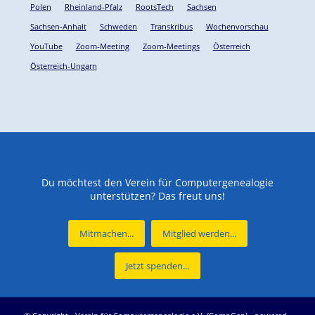
Polen
Rheinland-Pfalz
RootsTech
Sachsen
Sachsen-Anhalt
Schweden
Transkribus
Wochenvorschau
YouTube
Zoom-Meeting
Zoom-Meetings
Österreich
Österreich-Ungarn
Du möchtest den Verein für Computergenealogie
unterstützen? Das freut uns!
Mitmachen...
Mitglied werden...
Jetzt spenden...