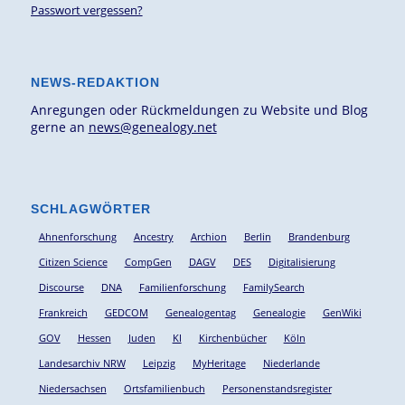
Passwort vergessen?
NEWS-REDAKTION
Anregungen oder Rückmeldungen zu Website und Blog
gerne an
news@genealogy.net
SCHLAGWÖRTER
Ahnenforschung
Ancestry
Archion
Berlin
Brandenburg
Citizen Science
CompGen
DAGV
DES
Digitalisierung
Discourse
DNA
Familienforschung
FamilySearch
Frankreich
GEDCOM
Genealogentag
Genealogie
GenWiki
GOV
Hessen
Juden
KI
Kirchenbücher
Köln
Landesarchiv NRW
Leipzig
MyHeritage
Niederlande
Niedersachsen
Ortsfamilienbuch
Personenstandsregister