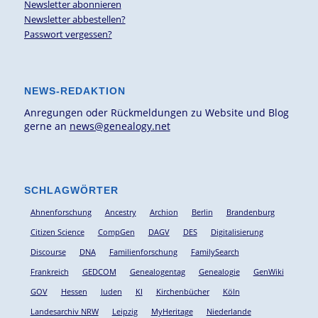
Newsletter abonnieren
Newsletter abbestellen?
Passwort vergessen?
NEWS-REDAKTION
Anregungen oder Rückmeldungen zu Website und Blog
gerne an
news@genealogy.net
SCHLAGWÖRTER
Ahnenforschung
Ancestry
Archion
Berlin
Brandenburg
Citizen Science
CompGen
DAGV
DES
Digitalisierung
Discourse
DNA
Familienforschung
FamilySearch
Frankreich
GEDCOM
Genealogentag
Genealogie
GenWiki
GOV
Hessen
Juden
KI
Kirchenbücher
Köln
Landesarchiv NRW
Leipzig
MyHeritage
Niederlande