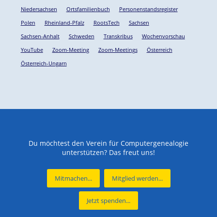
Niedersachsen
Ortsfamilienbuch
Personenstandsregister
Polen
Rheinland-Pfalz
RootsTech
Sachsen
Sachsen-Anhalt
Schweden
Transkribus
Wochenvorschau
YouTube
Zoom-Meeting
Zoom-Meetings
Österreich
Österreich-Ungarn
Du möchtest den Verein für Computergenealogie
unterstützen? Das freut uns!
Mitmachen...
Mitglied werden...
Jetzt spenden...