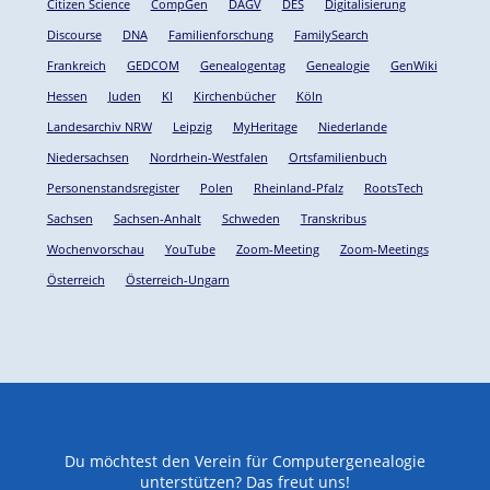
Citizen Science
CompGen
DAGV
DES
Digitalisierung
Discourse
DNA
Familienforschung
FamilySearch
Frankreich
GEDCOM
Genealogentag
Genealogie
GenWiki
Hessen
Juden
KI
Kirchenbücher
Köln
Landesarchiv NRW
Leipzig
MyHeritage
Niederlande
Niedersachsen
Nordrhein-Westfalen
Ortsfamilienbuch
Personenstandsregister
Polen
Rheinland-Pfalz
RootsTech
Sachsen
Sachsen-Anhalt
Schweden
Transkribus
Wochenvorschau
YouTube
Zoom-Meeting
Zoom-Meetings
Österreich
Österreich-Ungarn
Du möchtest den Verein für Computergenealogie
unterstützen? Das freut uns!