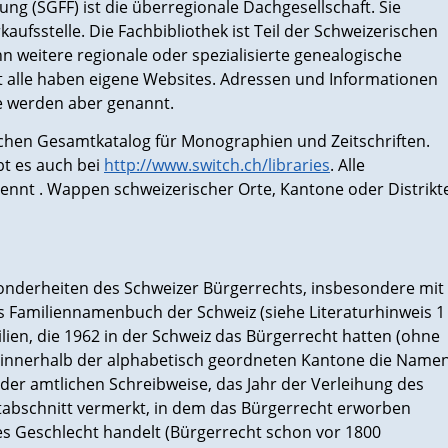
ung (SGFF) ist die überregionale Dachgesellschaft. Sie
kaufsstelle. Die Fachbibliothek ist Teil der Schweizerischen
hn weitere regionale oder spezialisierte genealogische
cht alle haben eigene Websites. Adressen und Informationen
e werden aber genannt.
schen Gesamtkatalog für Monographien und Zeitschriften.
bt es auch bei
http://www.switch.ch/libraries
. Alle
nennt . Wappen schweizerischer Orte, Kantone oder Distrikt
sonderheiten des Schweizer Bürgerrechts, insbesondere mit
s Familiennamenbuch der Schweiz (siehe Literaturhinweis 1
lien, die 1962 in der Schweiz das Bürgerrecht hatten (ohne
 innerhalb der alphabetisch geordneten Kantone die Name
der amtlichen Schreibweise, das Jahr der Verleihung des
eitabschnitt vermerkt, in dem das Bürgerrecht erworben
tes Geschlecht handelt (Bürgerrecht schon vor 1800