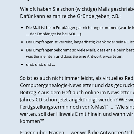
Wie oft haben Sie schon (wichtige) Mails geschri
Dafür kann es zahlreiche Gründe geben, z.B.:
Die Mail ist beim Empfänger gar nicht angekommen (wurde 
… der Empfänger ist bei AOL …).
Der Empfänger ist verreist, längerfristig krank oder sein PC is
Der Empfänger bekommt so viele Mails, dass er sie beim beste
was Sie meinten und dass Sie eine Antwort erwarteten.
und, und, und …
So ist es auch nicht immer leicht, als virtuelles R
Computergenealogie-Newsletter und das gedruckte H
Beitrag Y aus dem Heft auch online im Newsletter
Jahres-CD schon jetzt angekündigt werden? Wie weit
Fertigstellungstermin noch vor X-Mas?” … “Wie si
werten, soll der Hinweis E mit hinein und wann w
kommen?”
Fragen über Fragen … wer weiß die Antworten? Ich 