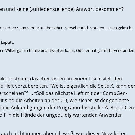
eben und keine (zufriedenstellende) Antwort bekommen?
im Ordner Spamverdacht übersehen, versehentlich vor dem Lesen gelöscht
t kaputt.
n Willen gar nicht alle beantworten kann. Oder er hat gar nicht verstanden
edaktionsteam, das eher selten an einem Tisch sitzt, den
eft vorzubereiten. “Wo ist eigentlich die Seite X, kann de
 erscheinen?” … “Soll das nächste Heft mit der CompGen-
 sind die Arbeiten an der CD, wie sicher ist der geplante
nd die Ankündigungen der Programmhersteller A, B und C zu
ird F in die Hände der ungeduldig wartenden Anwender
auch nicht immer, aber ich weiß, was dieser Newsletter