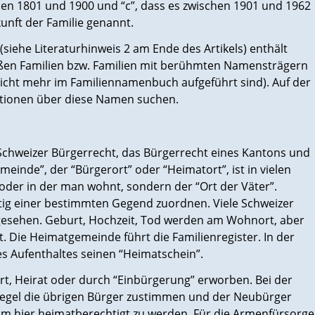
hen 1801 und 1900 und “c”, dass es zwischen 1901 und 1962
unft der Familie genannt.
siehe Literaturhinweis 2 am Ende des Artikels) enthält
ßen Familien bzw. Familien mit berühmten Namensträgern
nicht mehr im Familiennamenbuch aufgeführt sind). Auf der
ionen über diese Namen suchen.
as Schweizer Bürgerrecht, das Bürgerrecht eines Kantons und
inde”, der “Bürgerort” oder “Heimatort”, ist in vielen
 oder in der man wohnt, sondern der “Ort der Väter”.
tig einer bestimmten Gegend zuordnen. Viele Schweizer
gesehen. Geburt, Hochzeit, Tod werden am Wohnort, aber
t. Die Heimatgemeinde führt die Familienregister. In der
s Aufenthaltes seinen “Heimatschein”.
t, Heirat oder durch “Einbürgerung” erworben. Bei der
Regel die übrigen Bürger zustimmen und der Neubürger
um hier heimatberechtigt zu werden. Für die Armenfürsorge