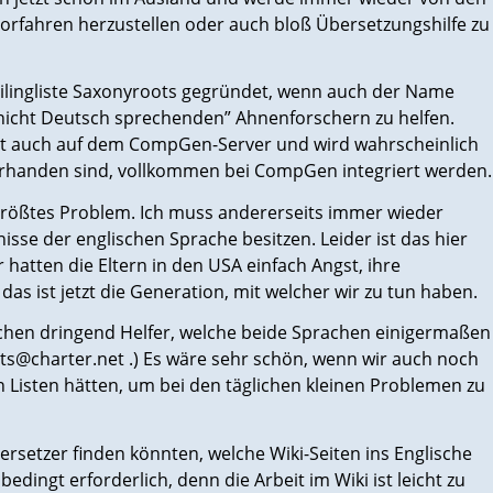
Vorfahren herzustellen oder auch bloß Übersetzungshilfe zu
ailingliste Saxonyroots gegründet, wenn auch der Name
“nicht Deutsch sprechenden” Ahnenforschern zu helfen.
st auch auf dem CompGen-Server und wird wahrscheinlich
 vorhanden sind, vollkommen bei CompGen integriert werden.
größtes Problem. Ich muss andererseits immer wieder
nisse der englischen Sprache besitzen. Leider ist das hier
r hatten die Eltern in den USA einfach Angst, ihre
s ist jetzt die Generation, mit welcher wir zu tun haben.
uchen dringend Helfer, welche beide Sprachen einigermaßen
ots@charter.net .) Es wäre sehr schön, wenn wir auch noch
 Listen hätten, um bei den täglichen kleinen Problemen zu
rsetzer finden könnten, welche Wiki-Seiten ins Englische
dingt erforderlich, denn die Arbeit im Wiki ist leicht zu