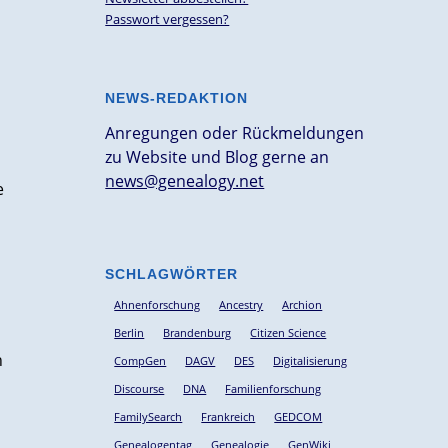
Passwort vergessen?
NEWS-REDAKTION
Anregungen oder Rückmeldungen
zu Website und Blog gerne an
news@genealogy.net
e
SCHLAGWÖRTER
Ahnenforschung
Ancestry
Archion
Berlin
Brandenburg
Citizen Science
n
CompGen
DAGV
DES
Digitalisierung
Discourse
DNA
Familienforschung
FamilySearch
Frankreich
GEDCOM
Genealogentag
Genealogie
GenWiki