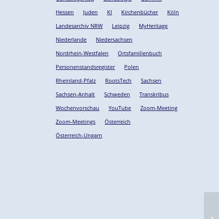
Hessen
Juden
KI
Kirchenbücher
Köln
Landesarchiv NRW
Leipzig
MyHeritage
Niederlande
Niedersachsen
Nordrhein-Westfalen
Ortsfamilienbuch
Personenstandsregister
Polen
Rheinland-Pfalz
RootsTech
Sachsen
Sachsen-Anhalt
Schweden
Transkribus
Wochenvorschau
YouTube
Zoom-Meeting
Zoom-Meetings
Österreich
Österreich-Ungarn
Ne