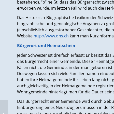
bestehend), “b” heißt, dass das Bürgerrecht zwisc
erworben wurde. Im letzten Fall wird auch die Herk
Das Historisch-Biographische Lexikon der Schweiz (
biographische und genealogische Angaben zu gro
(einschließlich ausgestorbener Geschlechter, die 
Website
http://www.dhs.ch
kann man Kurzinformat
Bürgerort und Heimatschein
Jeder Schweizer ist dreifach erfasst: Er besitzt d
das Bürgerrecht einer Gemeinde. Diese “Heimatgeme
Fällen nicht die Gemeinde, in der man geboren ist
Deswegen lassen sich viele Familiennamen eindeu
haben ihre Heimatgemeinde ihr Leben lang nicht 
auch gleichzeitig in der Heimatgemeinde registrier
Wohngemeinde hinterlegt man für die Dauer seine
Das Bürgerrecht einer Gemeinde wird durch Gebur
Einbürgerung eines Neuzuzüglers müssen in der 
muss meist einen ansehnlichen Betrag bezahlen, 
Newsletter 2004/11