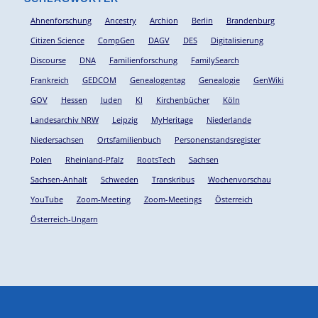
Ahnenforschung
Ancestry
Archion
Berlin
Brandenburg
Citizen Science
CompGen
DAGV
DES
Digitalisierung
Discourse
DNA
Familienforschung
FamilySearch
Frankreich
GEDCOM
Genealogentag
Genealogie
GenWiki
GOV
Hessen
Juden
KI
Kirchenbücher
Köln
Landesarchiv NRW
Leipzig
MyHeritage
Niederlande
Niedersachsen
Ortsfamilienbuch
Personenstandsregister
Polen
Rheinland-Pfalz
RootsTech
Sachsen
Sachsen-Anhalt
Schweden
Transkribus
Wochenvorschau
YouTube
Zoom-Meeting
Zoom-Meetings
Österreich
Österreich-Ungarn