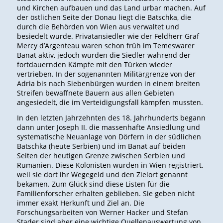
und Kirchen aufbauen und das Land urbar machen. Auf
der östlichen Seite der Donau liegt die Batschka, die
durch die Behörden von Wien aus verwaltet und
besiedelt wurde. Privatansiedler wie der Feldherr Graf
Mercy d’Argenteau waren schon früh im Temeswarer
Banat aktiv, jedoch wurden die Siedler während der
fortdauernden Kämpfe mit den Türken wieder
vertrieben. In der sogenannten Militärgrenze von der
Adria bis nach Siebenbürgen wurden in einem breiten
Streifen bewaffnete Bauern aus allen Gebieten
angesiedelt, die im Verteidigungsfall kämpfen mussten.
In den letzten Jahrzehnten des 18. Jahrhunderts begann
dann unter Joseph II. die massenhafte Ansiedlung und
systematische Neuanlage von Dörfern in der südlichen
Batschka (heute Serbien) und im Banat auf beiden
Seiten der heutigen Grenze zwischen Serbien und
Rumänien. Diese Kolonisten wurden in Wien registriert,
weil sie dort ihr Wegegeld und den Zielort genannt
bekamen. Zum Glück sind diese Listen für die
Familienforscher erhalten geblieben. Sie geben nicht
immer exakt Herkunft und Ziel an. Die
Forschungsarbeiten von Werner Hacker und Stefan
Stader sind aber eine wichtige Quellenauswertung von