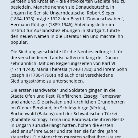
Serbien und Kroatien – die entvölkerten Gebiete neu zu
besiedeln. Manche nennen sie Donaudeutsche, in
Ungarn heißen sie Ungarndeutsche. Robert Sieger
(1864-1926) prägte 1922 den Begriff “Donauschwaben”,
Hermann Rüdiger (1889-1946), Abteilungsleiter im
Institut für Auslandsbeziehungen in Stuttgart, führte
den neuen Namen in die Literatur ein und machte ihn
populär.
Die Siedlungsgeschichte für die Neubesiedlung ist für
die verschiedenen Landschaften entlang der Donau
sehr ähnlich. Mit den Regierungszeiten von Karl VI
(1711-1740), Maria Theresia (1740-1780) und ihrem Sohn
Joseph II (1780-1790) sind auch drei verschiedene
Siedlungsströme zu unterscheiden.
Die ersten Handwerker und Soldaten gingen in die
Städte Ofen und Pest, Fünfkirchen, Essegg, Temeswar
und andere. Die privaten und kirchlichen Grundherren
im Ofener Bergland, im Schildgebirge (Vértes),
Buchenwald (Bakony) und der Schwäbischen Türkei
(Komitate Somogy, Tolna und Baranya), die ihren Besitz
in Ungarn zurückerlangt hatten, holten die ersten
Siedler auf ihre Güter und stellten sie für drei Jahre
steuerfrei. Die Menschen mussten selbst ihre Häuser