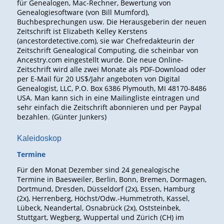
für Genealogen, Mac-Rechner, Bewertung von
Genealogiesoftware (von Bill Mumford),
Buchbesprechungen usw. Die Herausgeberin der neuen
Zeitschrift ist Elizabeth Kelley Kerstens
(ancestordetective.com), sie war Chefredakteurin der
Zeitschrift Genealogical Computing, die scheinbar von
Ancestry.com eingestellt wurde. Die neue Online-
Zeitschrift wird alle zwei Monate als PDF-Download oder
per E-Mail für 20 US$/Jahr angeboten von Digital
Genealogist, LLC, P.O. Box 6386 Plymouth, MI 48170-8486
USA. Man kann sich in eine Mailingliste eintragen und
sehr einfach die Zeitschrift abonnieren und per Paypal
bezahlen. (Günter Junkers)
Kaleidoskop
Termine
Für den Monat Dezember sind 24 genealogische
Termine in Baesweiler, Berlin, Bonn, Bremen, Dormagen,
Dortmund, Dresden, Düsseldorf (2x), Essen, Hamburg
(2x), Herrenberg, Höchst/Odw.-Hummetroth, Kassel,
Lübeck, Neandertal, Osnabrück (2x), Oststeinbek,
Stuttgart, Wegberg, Wuppertal und Zürich (CH) im