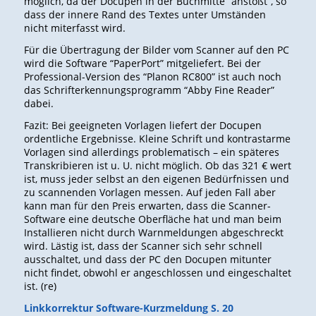
möglich, da der Docupen in der Buchmitte “anstößt”, so
dass der innere Rand des Textes unter Umständen
nicht miterfasst wird.
Für die Übertragung der Bilder vom Scanner auf den PC
wird die Software “PaperPort” mitgeliefert. Bei der
Professional-Version des “Planon RC800” ist auch noch
das Schrifterkennungsprogramm “Abby Fine Reader”
dabei.
Fazit: Bei geeigneten Vorlagen liefert der Docupen
ordentliche Ergebnisse. Kleine Schrift und kontrastarme
Vorlagen sind allerdings problematisch – ein späteres
Transkribieren ist u. U. nicht möglich. Ob das 321 € wert
ist, muss jeder selbst an den eigenen Bedürfnissen und
zu scannenden Vorlagen messen. Auf jeden Fall aber
kann man für den Preis erwarten, dass die Scanner-
Software eine deutsche Oberfläche hat und man beim
Installieren nicht durch Warnmeldungen abgeschreckt
wird. Lästig ist, dass der Scanner sich sehr schnell
ausschaltet, und dass der PC den Docupen mitunter
nicht findet, obwohl er angeschlossen und eingeschaltet
ist. (re)
Linkkorrektur Software-Kurzmeldung S. 20