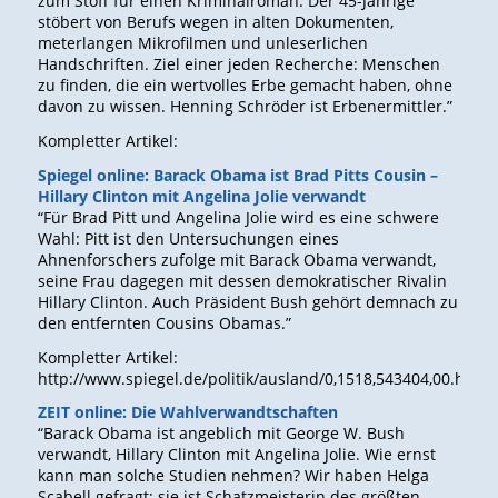
zum Stoff für einen Kriminalroman. Der 45-Jährige
stöbert von Berufs wegen in alten Dokumenten,
meterlangen Mikrofilmen und unleserlichen
Handschriften. Ziel einer jeden Recherche: Menschen
zu finden, die ein wertvolles Erbe gemacht haben, ohne
davon zu wissen. Henning Schröder ist Erbenermittler.”
Kompletter Artikel:
Spiegel online: Barack Obama ist Brad Pitts Cousin –
Hillary Clinton mit Angelina Jolie verwandt
“Für Brad Pitt und Angelina Jolie wird es eine schwere
Wahl: Pitt ist den Untersuchungen eines
Ahnenforschers zufolge mit Barack Obama verwandt,
seine Frau dagegen mit dessen demokratischer Rivalin
Hillary Clinton. Auch Präsident Bush gehört demnach zu
den entfernten Cousins Obamas.”
Kompletter Artikel:
http://www.spiegel.de/politik/ausland/0,1518,543404,00.html
ZEIT online: Die Wahlverwandtschaften
“Barack Obama ist angeblich mit George W. Bush
verwandt, Hillary Clinton mit Angelina Jolie. Wie ernst
kann man solche Studien nehmen? Wir haben Helga
Scabell gefragt; sie ist Schatzmeisterin des größten