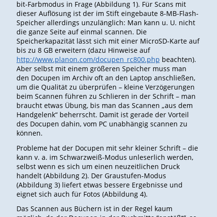
bit-Farbmodus in Frage (Abbildung 1). Für Scans mit
dieser Auflösung ist der im Stift eingebaute 8-MB-Flash-
Speicher allerdings unzulänglich: Man kann u. U. nicht
die ganze Seite auf einmal scannen. Die
Speicherkapazität lässt sich mit einer MicroSD-Karte auf
bis zu 8 GB erweitern (dazu Hinweise auf
http://www.planon.com/docupen_rc800.php
beachten).
Aber selbst mit einem größeren Speicher muss man
den Docupen im Archiv oft an den Laptop anschließen,
um die Qualität zu überprüfen – kleine Verzögerungen
beim Scannen führen zu Schlieren in der Schrift – man
braucht etwas Übung, bis man das Scannen „aus dem
Handgelenk“ beherrscht. Damit ist gerade der Vorteil
des Docupen dahin, vom PC unabhängig scannen zu
können.
Probleme hat der Docupen mit sehr kleiner Schrift – die
kann v. a. im Schwarzweiß-Modus unleserlich werden,
selbst wenn es sich um einen neuzeitlichen Druck
handelt (Abbildung 2). Der Graustufen-Modus
(Abbildung 3) liefert etwas bessere Ergebnisse und
eignet sich auch für Fotos (Abbildung 4).
Das Scannen aus Büchern ist in der Regel kaum