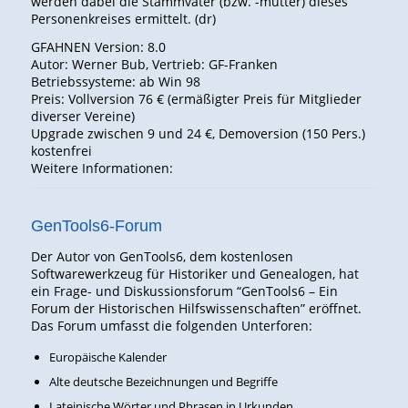
werden dabei die Stammväter (bzw. -mütter) dieses
Personenkreises ermittelt. (dr)
GFAHNEN Version: 8.0
Autor: Werner Bub, Vertrieb: GF-Franken
Betriebssysteme: ab Win 98
Preis: Vollversion 76 € (ermäßigter Preis für Mitglieder
diverser Vereine)
Upgrade zwischen 9 und 24 €, Demoversion (150 Pers.)
kostenfrei
Weitere Informationen:
GenTools6-Forum
Der Autor von GenTools6, dem kostenlosen
Softwarewerkzeug für Historiker und Genealogen, hat
ein Frage- und Diskussionsforum “GenTools6 – Ein
Forum der Historischen Hilfswissenschaften” eröffnet.
Das Forum umfasst die folgenden Unterforen:
Europäische Kalender
Alte deutsche Bezeichnungen und Begriffe
Lateinische Wörter und Phrasen in Urkunden