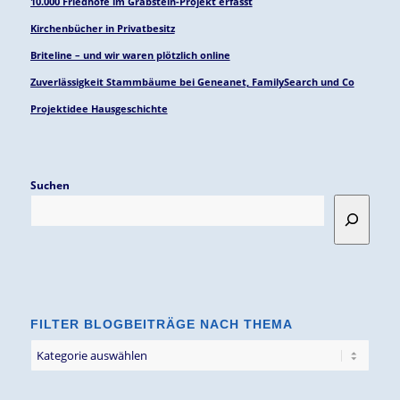
10.000 Friedhöfe im Grabstein-Projekt erfasst
Kirchenbücher in Privatbesitz
Briteline – und wir waren plötzlich online
Zuverlässigkeit Stammbäume bei Geneanet, FamilySearch und Co
Projektidee Hausgeschichte
Suchen
FILTER BLOGBEITRÄGE NACH THEMA
Filter
Blogbeiträge
nach