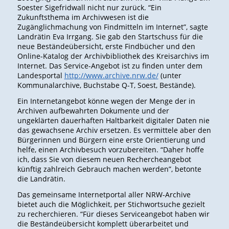
Soester Sigefridwall nicht nur zurück. “Ein
Zukunftsthema im Archivwesen ist die
Zugänglichmachung von Findmitteln im Internet”, sagte
Landrätin Eva Irrgang. Sie gab den Startschuss für die
neue Beständeübersicht, erste Findbücher und den
Online-Katalog der Archivbibliothek des Kreisarchivs im
Internet. Das Service-Angebot ist zu finden unter dem
Landesportal
http://www.archive.nrw.de/
(unter
Kommunalarchive, Buchstabe Q-T, Soest, Bestände).
Ein Internetangebot könne wegen der Menge der in
Archiven aufbewahrten Dokumente und der
ungeklärten dauerhaften Haltbarkeit digitaler Daten nie
das gewachsene Archiv ersetzen. Es vermittele aber den
Bürgerinnen und Bürgern eine erste Orientierung und
helfe, einen Archivbesuch vorzubereiten. “Daher hoffe
ich, dass Sie von diesem neuen Rechercheangebot
künftig zahlreich Gebrauch machen werden”, betonte
die Landrätin.
Das gemeinsame Internetportal aller NRW-Archive
bietet auch die Möglichkeit, per Stichwortsuche gezielt
zu recherchieren. “Für dieses Serviceangebot haben wir
die Beständeübersicht komplett überarbeitet und