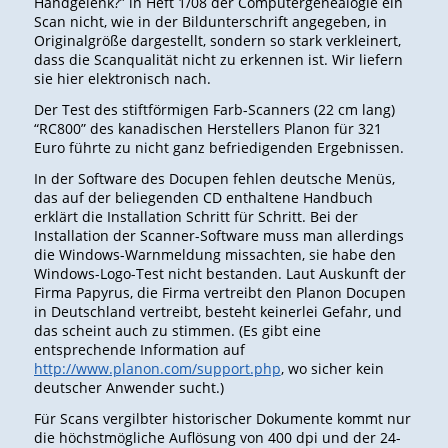
Handgelenk?” in Heft 1/08 der Computergenealogie ein
Scan nicht, wie in der Bildunterschrift angegeben, in
Originalgröße dargestellt, sondern so stark verkleinert,
dass die Scanqualität nicht zu erkennen ist. Wir liefern
sie hier elektronisch nach.
Der Test des stiftförmigen Farb-Scanners (22 cm lang)
“RC800” des kanadischen Herstellers Planon für 321
Euro führte zu nicht ganz befriedigenden Ergebnissen.
In der Software des Docupen fehlen deutsche Menüs,
das auf der beliegenden CD enthaltene Handbuch
erklärt die Installation Schritt für Schritt. Bei der
Installation der Scanner-Software muss man allerdings
die Windows-Warnmeldung missachten, sie habe den
Windows-Logo-Test nicht bestanden. Laut Auskunft der
Firma Papyrus, die Firma vertreibt den Planon Docupen
in Deutschland vertreibt, besteht keinerlei Gefahr, und
das scheint auch zu stimmen. (Es gibt eine
entsprechende Information auf
http://www.planon.com/support.php
, wo sicher kein
deutscher Anwender sucht.)
Für Scans vergilbter historischer Dokumente kommt nur
die höchstmögliche Auflösung von 400 dpi und der 24-