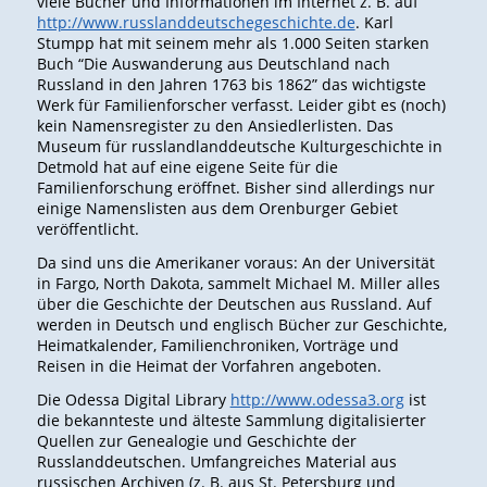
viele Bücher und Informationen im Internet z. B. auf
http://www.russlanddeutschegeschichte.de
. Karl
Stumpp hat mit seinem mehr als 1.000 Seiten starken
Buch “Die Auswanderung aus Deutschland nach
Russland in den Jahren 1763 bis 1862” das wichtigste
Werk für Familienforscher verfasst. Leider gibt es (noch)
kein Namensregister zu den Ansiedlerlisten. Das
Museum für russlandlanddeutsche Kulturgeschichte in
Detmold hat auf eine eigene Seite für die
Familienforschung eröffnet. Bisher sind allerdings nur
einige Namenslisten aus dem Orenburger Gebiet
veröffentlicht.
Da sind uns die Amerikaner voraus: An der Universität
in Fargo, North Dakota, sammelt Michael M. Miller alles
über die Geschichte der Deutschen aus Russland. Auf
werden in Deutsch und englisch Bücher zur Geschichte,
Heimatkalender, Familienchroniken, Vorträge und
Reisen in die Heimat der Vorfahren angeboten.
Die Odessa Digital Library
http://www.odessa3.org
ist
die bekannteste und älteste Sammlung digitalisierter
Quellen zur Genealogie und Geschichte der
Russlanddeutschen. Umfangreiches Material aus
russischen Archiven (z. B. aus St. Petersburg und