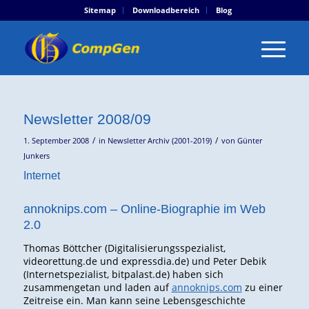
Sitemap
Downloadbereich
Blog
Newsletter 2008/09
/
/
1. September 2008
in
Newsletter Archiv (2001-2019)
von
Günter
Junkers
Internet
annoknips.com – Online-Biographie im Web
2.0
Thomas Böttcher (Digitalisierungsspezialist,
videorettung.de und expressdia.de) und Peter Debik
(Internetspezialist, bitpalast.de) haben sich
zusammengetan und laden auf
annoknips.com
zu einer
Zeitreise ein. Man kann seine Lebensgeschichte