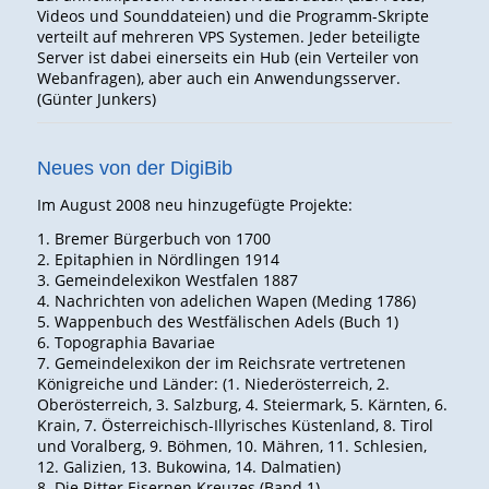
Videos und Sounddateien) und die Programm-Skripte
verteilt auf mehreren VPS Systemen. Jeder beteiligte
Server ist dabei einerseits ein Hub (ein Verteiler von
Webanfragen), aber auch ein Anwendungsserver.
(Günter Junkers)
Neues von der DigiBib
Im August 2008 neu hinzugefügte Projekte:
1. Bremer Bürgerbuch von 1700
2. Epitaphien in Nördlingen 1914
3. Gemeindelexikon Westfalen 1887
4. Nachrichten von adelichen Wapen (Meding 1786)
5. Wappenbuch des Westfälischen Adels (Buch 1)
6. Topographia Bavariae
7. Gemeindelexikon der im Reichsrate vertretenen
Königreiche und Länder: (1. Niederösterreich, 2.
Oberösterreich, 3. Salzburg, 4. Steiermark, 5. Kärnten, 6.
Krain, 7. Österreichisch-Illyrisches Küstenland, 8. Tirol
und Voralberg, 9. Böhmen, 10. Mähren, 11. Schlesien,
12. Galizien, 13. Bukowina, 14. Dalmatien)
8. Die Ritter Eisernen Kreuzes (Band 1)