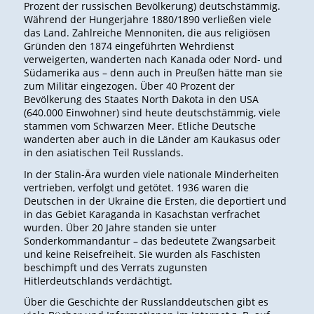
Prozent der russischen Bevölkerung) deutschstämmig.
Während der Hungerjahre 1880/1890 verließen viele
das Land. Zahlreiche Mennoniten, die aus religiösen
Gründen den 1874 eingeführten Wehrdienst
verweigerten, wanderten nach Kanada oder Nord- und
Südamerika aus – denn auch in Preußen hätte man sie
zum Militär eingezogen. Über 40 Prozent der
Bevölkerung des Staates North Dakota in den USA
(640.000 Einwohner) sind heute deutschstämmig, viele
stammen vom Schwarzen Meer. Etliche Deutsche
wanderten aber auch in die Länder am Kaukasus oder
in den asiatischen Teil Russlands.
In der Stalin-Ära wurden viele nationale Minderheiten
vertrieben, verfolgt und getötet. 1936 waren die
Deutschen in der Ukraine die Ersten, die deportiert und
in das Gebiet Karaganda in Kasachstan verfrachet
wurden. Über 20 Jahre standen sie unter
Sonderkommandantur – das bedeutete Zwangsarbeit
und keine Reisefreiheit. Sie wurden als Faschisten
beschimpft und des Verrats zugunsten
Hitlerdeutschlands verdächtigt.
Über die Geschichte der Russlanddeutschen gibt es