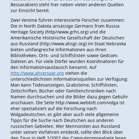
Bessarabien) steht hier neben vielen anderen Quellen
zur Einsicht bereit.
Zwei Vereine führen interessierte Forscher zusammen:
Die in North Dakota ansässige Germans from Russia
Heritage Society (http//www.grhs.org) und die
Amerikanische Historische Gesellschaft der Deutschen
aus Russland (http://www.ahsgr.org) im Staat Nebraska
bieten umfangreiche Informationen aus ihren
Bibliotheken, Orts- und Schiffslisten sowie Gedcom-
Dateien an. Für viele Dörfer wurden Koordinatoren für
den Informationsaustausch benannt. Auf
http://www.ahsgrsoar.org
stehen die
unterschiedlichsten Informationsquellen zur Verfügung:
Man kann Todesanzeigen, Grabsteine, Schiffslisten,
Zeitschriften, Bücher oder Familienchroniken nach
Namen durchsuchen und die Bilder dazu gegen Gebühr
anschauen. Die Seite http://www.webbitt.com/volga ist
eher spezialisiert auf die Forschung nach
Wolgadeutschen, es gibt aber auch viele allgemeine
Tipps für die Suche nach Deutschen aus anderen
russischen Gebieten. Wer Mennoniten aus Russland
unter seinen Vorfahren entdeckt, sollte den Blick über
den Zaun in Heft 2/2002 der Computergenealogie lesen