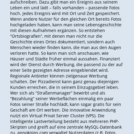
aufschreiben. Dazu gibt man ein Ereignis aus seinem
Leben ein und lädt – falls vorhanden – passende Fotos
hoch. Jedes Ereignis wird mit Ort und Zeit gespeichert.
Wenn andere Nutzer für den gleichen Ort bereits Fotos
hochgeladen haben, kann man seine Lebensgeschichte
mit diesen Aufnahmen ergänzen. So entstehen
“Ortsbiografien”, mit denen man nicht nur die
Geschichte eines Ortes dokumentiert, sondern auch
Menschen wieder finden kann, die man aus den Augen
verloren hatte.
So kann man sich anschauen, wie
Häuser und Städte früher einmal aussahen. Finanziert
wird der Dienst durch Werbung, die passend zu der auf
einer Seite gezeigten Adresse eingeblendet wird.
Regionale Anbieter können zielgenaue Werbung
schalten. Der Pizzadienst kann ganz genau diejenigen
Kunden erreichen, die in seinem Einzugsgebiet leben.
Wer sich als “Straßenmanager” bewirbt und als
“Bezahlung” seiner Werbeflächen einmalig ein paar
Fotos seiner Straße hochlädt, kann sogar gratis für sein
Geschäft am Ort werben. Die innovative Anwendung
nutzt ein Virtual Privat Server Cluster (VPS). Die
intelligente Lastverteilung besteht aus mehreren PHP-
Skripten und greift auf eine zentrale MySQL-Datenbank
zu. annoknips.com verwaltet Nutzerdaten (z.B. Fotos,