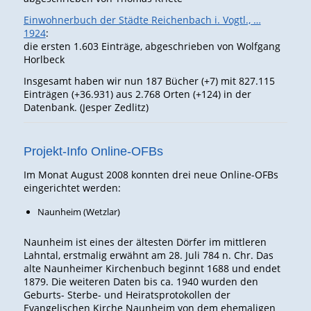
Einwohnerbuch der Städte Reichenbach i. Vogtl., …
1924
:
die ersten 1.603 Einträge, abgeschrieben von Wolfgang
Horlbeck
Insgesamt haben wir nun 187 Bücher (+7) mit 827.115
Einträgen (+36.931) aus 2.768 Orten (+124) in der
Datenbank. (Jesper Zedlitz)
Projekt-Info Online-OFBs
Im Monat August 2008 konnten drei neue Online-OFBs
eingerichtet werden:
Naunheim (Wetzlar)
Naunheim ist eines der ältesten Dörfer im mittleren
Lahntal, erstmalig erwähnt am 28. Juli 784 n. Chr. Das
alte Naunheimer Kirchenbuch beginnt 1688 und endet
1879. Die weiteren Daten bis ca. 1940 wurden den
Geburts- Sterbe- und Heiratsprotokollen der
Evangelischen Kirche Naunheim von dem ehemaligen