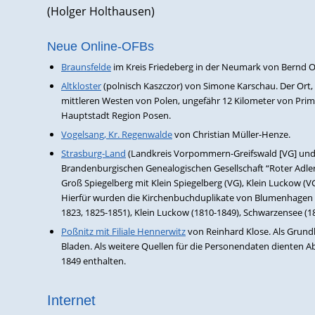
(Holger Holthausen)
Neue Online-OFBs
Braunsfelde
im Kreis Friedeberg in der Neumark von Bernd O
Altkloster
(polnisch Kaszczor) von Simone Karschau. Der Ort, 
mittleren Westen von Polen, ungefähr 12 Kilometer von Prime
Hauptstadt Region Posen.
Vogelsang, Kr. Regenwalde
von Christian Müller-Henze.
Strasburg-Land
(Landkreis Vorpommern-Greifswald [VG] und 
Brandenburgischen Genealogischen Gesellschaft “Roter Adler
Groß Spiegelberg mit Klein Spiegelberg (VG), Klein Luckow (
Hierfür wurden die Kirchenbuchduplikate von Blumenhagen (
1823, 1825-1851), Klein Luckow (1810-1849), Schwarzensee (1
Poßnitz mit Filiale Hennerwitz
von Reinhard Klose. Als Grund
Bladen. Als weitere Quellen für die Personendaten dienten A
1849 enthalten.
Internet