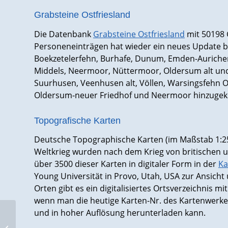
Grabsteine Ostfriesland
Die Datenbank
Grabsteine Ostfriesland
mit 50198 
Personeneinträgen hat wieder ein neues Update b
Boekzetelerfehn, Burhafe, Dunum, Emden-Aurichers
Middels, Neermoor, Nüttermoor, Oldersum alt und
Suurhusen, Veenhusen alt, Völlen, Warsingsfehn O
Oldersum-neuer Friedhof und Neermoor hinzuge
Topografische Karten
Deutsche Topographische Karten (im Maßstab 1:25
Weltkrieg wurden nach dem Krieg von britischen un
über 3500 dieser Karten in digitaler Form in der
Ka
Young Universität in Provo, Utah, USA zur Ansich
Orten gibt es ein digitalisiertes Ortsverzeichnis m
wenn man die heutige Karten-Nr. des Kartenwerkes
und in hoher Auflösung herunterladen kann.
Newsletter 2015/08