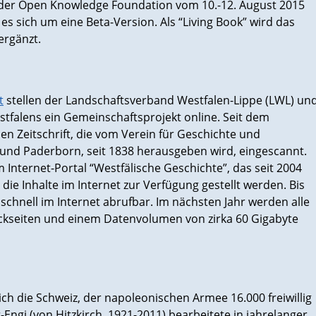
 der Open Knowledge Foundation vom 10.-12. August 2015
s sich um eine Beta-Version. Als “Living Book” wird das
ergänzt.
t
stellen der Landschaftsverband Westfalen-Lippe (LWL) un
tfalens ein Gemeinschaftsprojekt online. Seit dem
en Zeitschrift, die vom Verein für Geschichte und
und Paderborn, seit 1838 herausgeben wird, eingescannt.
m Internet-Portal “Westfälische Geschichte”, das seit 2004
die Inhalte im Internet zur Verfügung gestellt werden. Bis
schnell im Internet abrufbar. Im nächsten Jahr werden alle
kseiten und einem Datenvolumen von zirka 60 Gigabyte
sich die Schweiz, der napoleonischen Armee 16.000 freiwillig
Engi (von Hitzkirch, 1921-2011) bearbeitete in jahrelanger