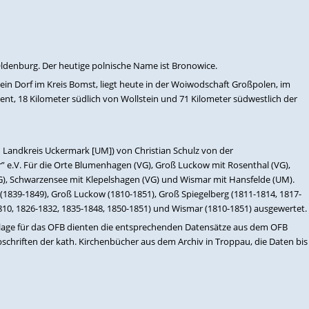
ldenburg. Der heutige polnische Name ist Bronowice.
ein Dorf im Kreis Bomst, liegt heute in der Woiwodschaft Großpolen, im
nt, 18 Kilometer südlich von Wollstein und 71 Kilometer südwestlich der
Landkreis Uckermark [UM]) von Christian Schulz von der
” e.V. Für die Orte Blumenhagen (VG), Groß Luckow mit Rosenthal (VG),
VG), Schwarzensee mit Klepelshagen (VG) und Wismar mit Hansfelde (UM).
1839-1849), Groß Luckow (1810-1851), Groß Spiegelberg (1811-1814, 1817-
810, 1826-1832, 1835-1848, 1850-1851) und Wismar (1810-1851) ausgewertet.
lage für das OFB dienten die entsprechenden Datensätze aus dem OFB
bschriften der kath. Kirchenbücher aus dem Archiv in Troppau, die Daten bis