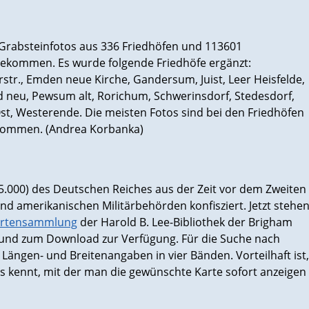
Grabsteinfotos aus 336 Friedhöfen und 113601
ekommen. Es wurde folgende Friedhöfe ergänzt:
tr., Emden neue Kirche, Gandersum, Juist, Leer Heisfelde,
 neu, Pewsum alt, Rorichum, Schwerinsdorf, Stedesdorf,
st, Westerende. Die meisten Fotos sind bei den Friedhöfen
kommen. (Andrea Korbanka)
.000) des Deutschen Reiches aus der Zeit vor dem Zweiten
d amerikanischen Militärbehörden konfisziert. Jetzt stehe
rtensammlung
der Harold B. Lee-Bibliothek der Brigham
t und zum Download zur Verfügung. Für die Suche nach
it Längen- und Breitenangaben in vier Bänden. Vorteilhaft ist,
 kennt, mit der man die gewünschte Karte sofort anzeigen