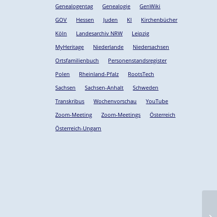
Genealogentag
Genealogie
GenWiki
GOV
Hessen
Juden
KI
Kirchenbücher
Köln
Landesarchiv NRW
Leipzig
MyHeritage
Niederlande
Niedersachsen
Ortsfamilienbuch
Personenstandsregister
Polen
Rheinland-Pfalz
RootsTech
Sachsen
Sachsen-Anhalt
Schweden
Transkribus
Wochenvorschau
YouTube
Zoom-Meeting
Zoom-Meetings
Österreich
Österreich-Ungarn
n
Ne