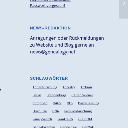
10
Passwort vergessen?
NEWS-REDAKTION
Anregungen oder Rückmeldungen
zu Website und Blog gerne an
news@genealogy.net
SCHLAGWÖRTER
Ahnenforschung
Ancestry
Archion
e
Berlin
Brandenburg
Citizen Science
CompGen
DAGV
DES
Digitalisierung
Discourse
DNA
Familienforschung
FamilySearch
Frankreich
GEDCOM
Genealogentag
Genealogie
GenWiki