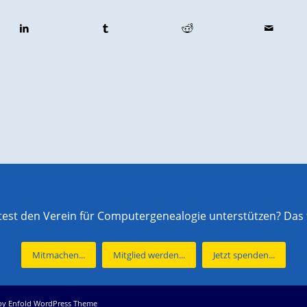
st den Verein für Computergenealogie unterstützen? Das f
Mitmachen...
Mitglied werden...
Jetzt spenden...
by Enfold WordPress Theme