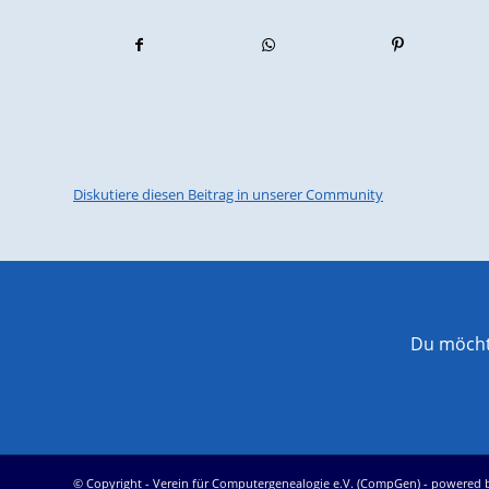
Diskutiere diesen Beitrag in unserer Community
Du möchte
© Copyright -
Verein für Computergenealogie e.V. (CompGen)
-
powered 