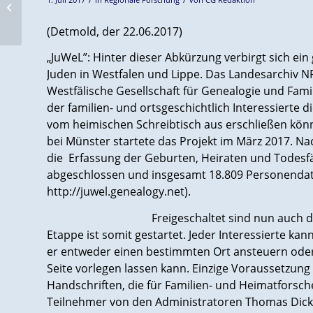
1. Juli 2017
in
Regionale Forschung
von
CG Redaktion
Online-OFBs
(Detmold, der 22.06.2017)
„JuWeL”: Hinter dieser Abkürzung verbirgt sich ein
Juden in Westfalen und Lippe. Das Landesarchiv 
Westfälische Gesellschaft für Genealogie und Fam
der familien- und ortsgeschichtlich Interessierte 
vom heimischen Schreibtisch aus erschließen kön
bei Münster startete das Projekt im März 2017. Na
die Erfassung der Geburten, Heiraten und Todesfä
abgeschlossen und insgesamt 18.809 Personendaten
http://juwel.genealogy.net).
Freigeschaltet sind nun auch 
Etappe ist somit gestartet. Jeder Interessierte kan
er entweder einen bestimmten Ort ansteuern oder
Seite vorlegen lassen kann. Einzige Voraussetzung
Handschriften, die für Familien- und Heimatforsch
Teilnehmer von den Administratoren Thomas Dick