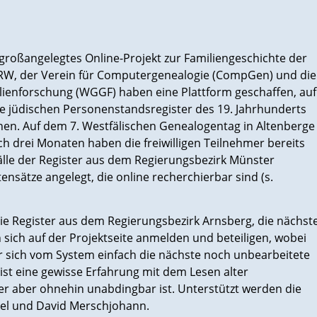
 großangelegtes Online-Projekt zur Familiengeschichte der
NRW, der Verein für Computergenealogie (CompGen) und die
ilienforschung (WGGF) haben eine Plattform geschaffen, auf
die jüdischen Personenstandsregister des 19. Jahrhunderts
nen. Auf dem 7. Westfälischen Genealogentag in Altenberge
ch drei Monaten haben die freiwilligen Teilnehmer bereits
lle der Register aus dem Regierungsbezirk Münster
sätze angelegt, die online recherchierbar sind (s.
die Register aus dem Regierungsbezirk Arnsberg, die nächst
n sich auf der Projektseite anmelden und beteiligen, wobei
 sich vom System einfach die nächste noch unbearbeitete
 ist eine gewisse Erfahrung mit dem Lesen alter
er aber ohnehin unabdingbar ist. Unterstützt werden die
el und David Merschjohann.