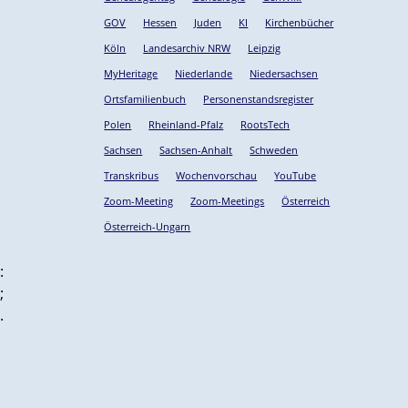
GOV
Hessen
Juden
KI
Kirchenbücher
Köln
Landesarchiv NRW
Leipzig
MyHeritage
Niederlande
Niedersachsen
Ortsfamilienbuch
Personenstandsregister
Polen
Rheinland-Pfalz
RootsTech
Sachsen
Sachsen-Anhalt
Schweden
Transkribus
Wochenvorschau
YouTube
Zoom-Meeting
Zoom-Meetings
Österreich
Österreich-Ungarn
:
;
.