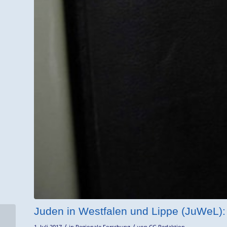
Juden in Westfalen und Lippe (JuWeL): 
/
/