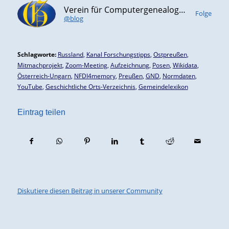
Verein für Computergenealogie e.V. (CompGen)
Folge
@blog
Schlagworte:
Russland
,
Kanal Forschungstipps
,
Ostpreußen
,
Mitmachprojekt
,
Zoom-Meeting
,
Aufzeichnung
,
Posen
,
Wikidata
,
Österreich-Ungarn
,
NFDI4memory
,
Preußen
,
GND
,
Normdaten
,
YouTube
,
Geschichtliche Orts-Verzeichnis
,
Gemeindelexikon
Eintrag teilen
Diskutiere diesen Beitrag in unserer Community