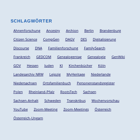
SCHLAGWÖRTER
Ahnenforschung
Ancestry
Archion
Berlin
Brandenburg
Citizen Science
CompGen
DAGV
DES
Digitalisierung
Discourse
DNA
Familienforschung
FamilySearch
Frankreich
GEDCOM
Genealogentag
Genealogie
GenWiki
GOV
Hessen
Juden
KI
Kirchenbücher
Köln
Landesarchiv NRW
Leipzig
MyHeritage
Niederlande
Niedersachsen
Ortsfamilienbuch
Personenstandsregister
Polen
Rheinland-Pfalz
RootsTech
Sachsen
Sachsen-Anhalt
Schweden
Transkribus
Wochenvorschau
YouTube
Zoom-Meeting
Zoom-Meetings
Österreich
Österreich-Ungarn