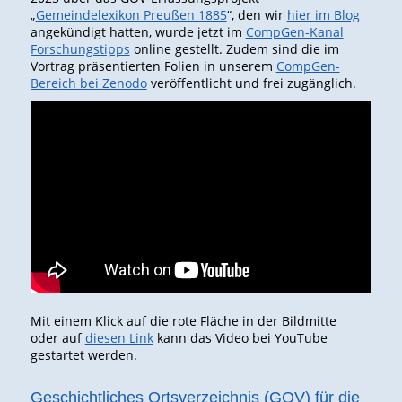
„
Gemeindelexikon Preußen 1885
“, den wir
hier im Blog
angekündigt hatten, wurde jetzt im
C
ompGen-Kanal
Forschungstipps
online gestellt. Zudem sind die im
Vortrag präsentierten Folien in unserem
CompGen-
Bereich bei Zenodo
veröffentlicht und frei zugänglich.
Mit einem Klick auf die rote Fläche in der Bildmitte
oder auf
diesen Link
kann das Video bei YouTube
gestartet werden.
Geschichtliches Ortsverzeichnis (GOV) für die