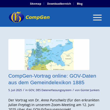
Sitemap
Downloadbereich
Blog
CompGen-Vortrag online: GOV-Daten
aus dem Gemeindelexikon 1885
/
/
5. Juli 2025
in
GOV
,
DES Datenerfassungssystem
von
Günter Junkers
Der Vortrag von Dr
. Anna Purschwitz
(für den erkrankten
Julian Freytag
) in unserem Zoom-Meeting am 12. Juni
2025 über das GOV-Erfassungsprojekt