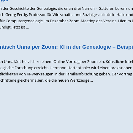
 der Geschichte der Genealogie, die er an drei Namen – Gatterer, Lorenz u
ach Georg Fertig, Professor für Wirtschafts- und Sozialgeschichte in Halle un
 für Computergenealogie, im Dezember-Zoom-Meeting des Vereins. Hier im 
igt. Jetzt ist ...
isch Unna per Zoom: KI in der Genealogie – Beispi
 Unna lädt herzlich zu einem Online-Vortrag per Zoom ein. Künstliche Intel
ealogische Forschung erreicht. Hermann Hartenthaler wird einen praxisnahen
glichkeiten von KI-Werkzeugen in der Familienforschung geben. Der Vortrag 
schrittene gleichermaßen, die die neuen Werkzeuge ...