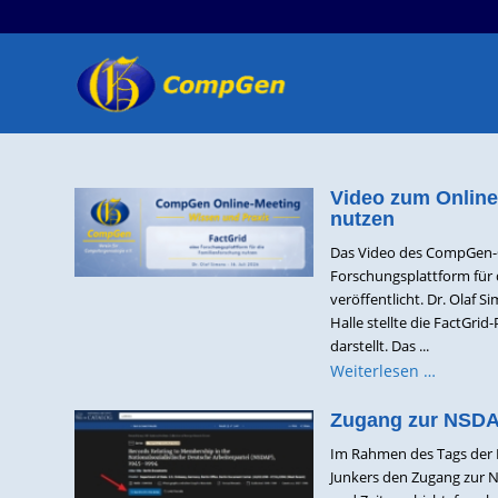
Video zum Online-
nutzen
Das Video des CompGen-On
Forschungsplattform für 
veröffentlicht. Dr. Olaf
Halle stellte die FactGr
darstellt. Das ...
Weiterlesen …
Zugang zur NSDAP-
Im Rahmen des Tags der 
Junkers den Zugang zur N