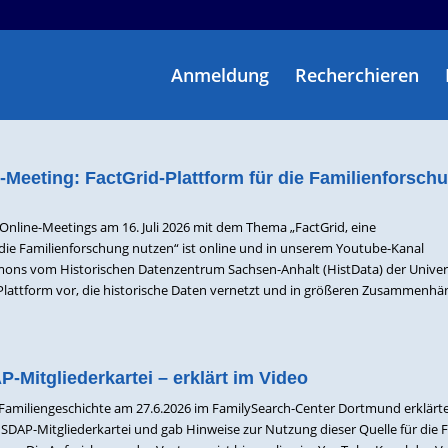
Anmeldung
Recherchieren
Meeting: FactGrid-Plattform für die Familienforsch
line-Meetings am 16. Juli 2026 mit dem Thema „FactGrid, eine
die Familienforschung nutzen“ ist online und in unserem Youtube-Kanal
 Simons vom Historischen Datenzentrum Sachsen-Anhalt (HistData) der Univer
id-Plattform vor, die historische Daten vernetzt und in größeren Zusammenh
Mitgliederkartei – erklärt im Video
Familiengeschichte am 27.6.2026 im FamilySearch-Center Dortmund erklärt
SDAP-Mitgliederkartei und gab Hinweise zur Nutzung dieser Quelle für die F