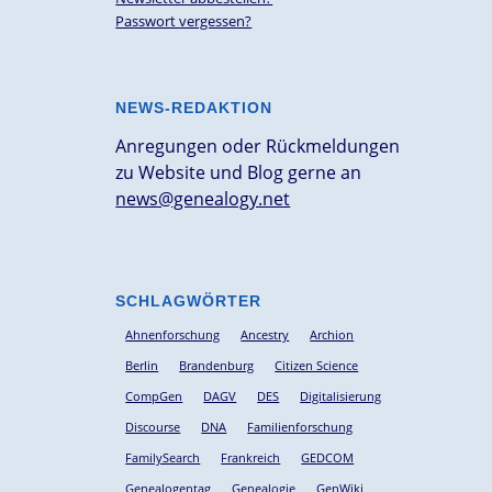
Passwort vergessen?
NEWS-REDAKTION
Anregungen oder Rückmeldungen
zu Website und Blog gerne an
news@genealogy.net
SCHLAGWÖRTER
Ahnenforschung
Ancestry
Archion
Berlin
Brandenburg
Citizen Science
CompGen
DAGV
DES
Digitalisierung
Discourse
DNA
Familienforschung
FamilySearch
Frankreich
GEDCOM
Genealogentag
Genealogie
GenWiki