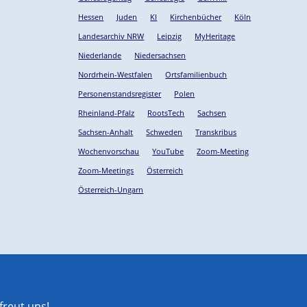
Hessen
Juden
KI
Kirchenbücher
Köln
Landesarchiv NRW
Leipzig
MyHeritage
Niederlande
Niedersachsen
Nordrhein-Westfalen
Ortsfamilienbuch
Personenstandsregister
Polen
Rheinland-Pfalz
RootsTech
Sachsen
Sachsen-Anhalt
Schweden
Transkribus
Wochenvorschau
YouTube
Zoom-Meeting
Zoom-Meetings
Österreich
Österreich-Ungarn
reut uns!