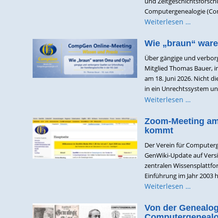
und Zeitgeschichtsforschu
Computergenealogie (Com
Weiterlesen …
Wie „braun“ war
Über gängige und verborg
Mitglied Thomas Bauer, i
am 18. Juni 2026. Nicht 
in ein Unrechtssystem und 
Weiterlesen …
Zoom-Meeting am 
kommt
Der Verein für Computerg
GenWiki-Update auf Versi
zentralen Wissensplattfo
Einführung im Jahr 2003 ha
Weiterlesen …
Von der Genealog
Computergenealo