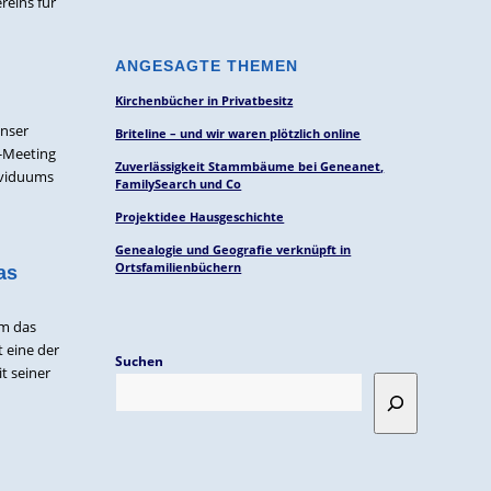
reins für
ANGESAGTE THEMEN
Kirchenbücher in Privatbesitz
unser
Briteline – und wir waren plötzlich online
n-Meeting
Zuverlässigkeit Stammbäume bei Geneanet,
dividuums
FamilySearch und Co
Projektidee Hausgeschichte
Genealogie und Geografie verknüpft in
Ortsfamilienbüchern
as
um das
 eine der
Suchen
t seiner