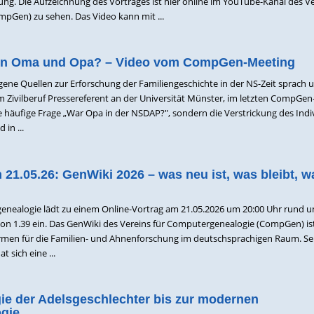
ng. Die Aufzeichnung des Vortrages ist hier online im YouTube-Kanal des Ve
pGen) zu sehen. Das Video kann mit ...
en Oma und Opa? – Video vom CompGen-Meeting
ene Quellen zur Erforschung der Familiengeschichte in der NS-Zeit sprach 
m Zivilberuf Pressereferent an der Universität Münster, im letzten CompGe
die häufige Frage „War Opa in der NSDAP?", sondern die Verstrickung des In
in ...
21.05.26: GenWiki 2026 – was neu ist, was bleibt, w
enealogie lädt zu einem Online-Vortrag am 21.05.2026 um 20:00 Uhr rund 
on 1.39 ein. Das GenWiki des Vereins für Computergenealogie (CompGen) ist
rmen für die Familien- und Ahnenforschung im deutschsprachigen Raum. Sei
t sich eine ...
ie der Adelsgeschlechter bis zur modernen
gie