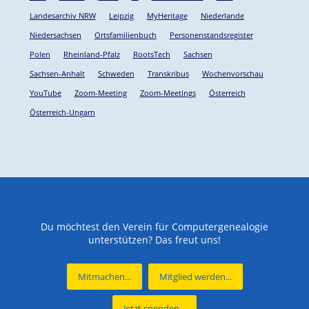
Landesarchiv NRW
Leipzig
MyHeritage
Niederlande
Niedersachsen
Ortsfamilienbuch
Personenstandsregister
Polen
Rheinland-Pfalz
RootsTech
Sachsen
Sachsen-Anhalt
Schweden
Transkribus
Wochenvorschau
YouTube
Zoom-Meeting
Zoom-Meetings
Österreich
Österreich-Ungarn
Du möchtest den Verein für Computergenealogie
unterstützen? Das freut uns!
Mitmachen...
Mitglied werden...
Jetzt spenden...