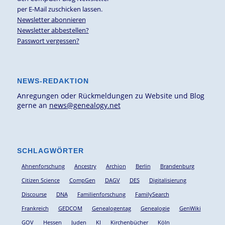
per E-Mail zuschicken lassen.
Newsletter abonnieren
Newsletter abbestellen?
Passwort vergessen?
NEWS-REDAKTION
Anregungen oder Rückmeldungen zu Website und Blog
gerne an
news@genealogy.net
SCHLAGWÖRTER
Ahnenforschung
Ancestry
Archion
Berlin
Brandenburg
Citizen Science
CompGen
DAGV
DES
Digitalisierung
Discourse
DNA
Familienforschung
FamilySearch
Frankreich
GEDCOM
Genealogentag
Genealogie
GenWiki
GOV
Hessen
Juden
KI
Kirchenbücher
Köln