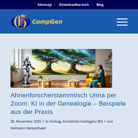
Sitemap
Downloadbereich
Blog
Ahnenforscherstammtisch Unna per
Zoom: KI in der Genealogie – Beispiele
aus der Praxis
/
/
30. November 2025
in
Vortrag
,
Künstliche Intelligenz (KI)
von
Hermann Hartenthaler