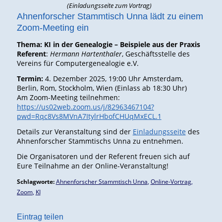
(Einladungsseite zum Vortrag)
Ahnenforscher Stammtisch Unna lädt zu einem
Zoom-Meeting ein
Thema: KI in der Genealogie – Beispiele aus der Praxis
Referent
:
Hermann Hartenthaler
, Geschäftsstelle des
Vereins für Computergenealogie e.V.
Termin:
4. Dezember 2025, 19:00 Uhr Amsterdam,
Berlin, Rom, Stockholm, Wien (Einlass ab 18:30 Uhr)
Am Zoom-Meeting teilnehmen:
https://us02web.zoom.us/j/82963467104?
pwd=Rqc8Vs8MVnA7ItylrHbofCHUqMxECL.1
Details zur Veranstaltung sind der
Einladungsseite
des
Ahnenforscher Stammtischs Unna zu entnehmen.
Die Organisatoren und der Referent freuen sich auf
Eure Teilnahme an der Online-Veranstaltung!
Schlagworte:
Ahnenforscher Stammtisch Unna
,
Online-Vortrag
,
Zoom
,
KI
Eintrag teilen