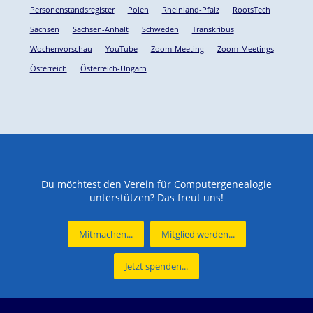
Personenstandsregister
Polen
Rheinland-Pfalz
RootsTech
Sachsen
Sachsen-Anhalt
Schweden
Transkribus
Wochenvorschau
YouTube
Zoom-Meeting
Zoom-Meetings
Österreich
Österreich-Ungarn
Du möchtest den Verein für Computergenealogie
unterstützen? Das freut uns!
Mitmachen...
Mitglied werden...
Jetzt spenden...