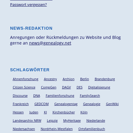
Passwort vergessen?
NEWS-REDAKTION
Anregungen oder Rückmeldungen zu Website und Blog
gerne an
news@genealogy.net
SCHLAGWÖRTER
Ahnenforschung
Ancestry
Archion
Berlin
Brandenburg
Citizen Science
CompGen
DAGV
DES
Digitalisierung
Discourse
DNA
Familienforschung
FamilySearch
Frankreich
GEDCOM
Genealogentag
Genealogie
GenWiki
Hessen
Juden
KI
Kirchenbücher
Köln
Landesarchiv NRW
Leipzig
MyHeritage
Niederlande
Niedersachsen
Nordrhein-Westfalen
Ortsfamilienbuch