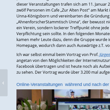
dieser Veranstaltungen trafen sich am 11. Januar 
zwölf Personen im Cafe „Zur Alten Post“ am Markt 
Unna-Königsborn und vereinbarten die Gründung
„AhnenforscherStammtisch Unna“, der bewusst ni
ein Verein, sondern lockerer Treffpunkt ohne jede
Verpflichtung sein sollte. In den folgenden Monat
kamen mehr Leute dazu, denn die Gruppe wurde i
Homepage, wodurch dann auch Auswärtige z.T. von
Ich war selbst einmal beim Vortrag von Prof.
Jürge
angetan von den Möglichkeiten der Internetnutzung
Facebook übertragen und ist heute noch als Aufz
zu sehen. Der Vortrag wurde über 3.200 mal aufge
Zoom-Meeting am 15.
Januar:
Online-Veranstaltungen während und nach de
Frauengeschichten –
Heirat, Haushalt und ...