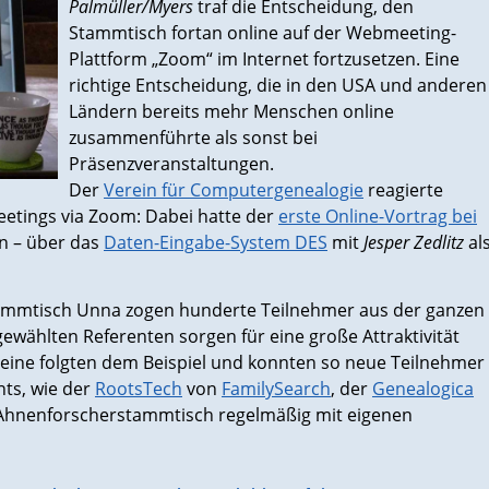
Palmüller/Myers
traf die Entscheidung, den
Stammtisch fortan online auf der Webmeeting-
Plattform „Zoom“ im Internet fortzusetzen. Eine
richtige Entscheidung, die in den USA und anderen
Ländern bereits mehr Menschen online
zusammenführte als sonst bei
Präsenzveranstaltungen.
Der
Verein für Computergenealogie
reagierte
eetings via Zoom: Dabei hatte der
erste Online-Vortrag bei
n – über das
Daten-Eingabe-System DES
mit
Jesper Zedlitz
al
ammtisch Unna zogen hunderte Teilnehmer aus der ganzen
gewählten Referenten sorgen für eine große Attraktivität
ine folgten dem Beispiel und konnten so neue Teilnehmer
nts, wie der
RootsTech
von
FamilySearch
, der
Genealogica
 Ahnenforscherstammtisch regelmäßig mit eigenen