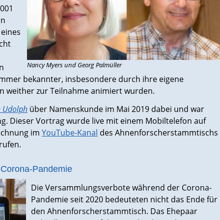
2001
in
 eines
cht
Nancy Myers und Georg Palmüller
en
mmer bekannter, insbesondere durch ihre eigene
 weither zur Teilnahme animiert wurden.
n Udolph
über Namenskunde im Mai 2019 dabei und war
. Dieser Vortrag wurde live mit einem Mobiltelefon auf
eichnung im
YouTube-Kanal
des Ahnenforscherstammtischs
rufen.
r Corona-Pandemie
Die Versammlungsverbote während der Corona-
Pandemie seit 2020 bedeuteten nicht das Ende für
den Ahnenforscherstammtisch. Das Ehepaar