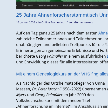
25 Jahre Ahnenforscherstammtisch Unn
/
/
16. Januar 2026
in
Online-Stammtisch
von
Günter Junkers
Auf den Tag genau 25 Jahre nach dem ersten
Ahne
zahlreiche Teilnehmerinnen und Teilnehmer online
unabhängigen und beliebten Treffpunkts für die F
Erinnerungen an gemeinsame Erlebnisse und Fort
berichtete
Georg Palmüller
in einem ausführlichen
und Entwicklung dieses für alle Interessierten of
Mit einem Genealogiekurs an der VHS fing alle
Als Nachfolger des Ortsheimatspfleger von Unna
Massen,
Dr. Peter Kracht
(1956–2022) übernahmen
Myers
und
Georg Palmüller
im Jahr 2000 den
Volkshochschulkurs mit dem neuen Titel
„Ahnenforschung im Internet“. Im Anschluss an ei