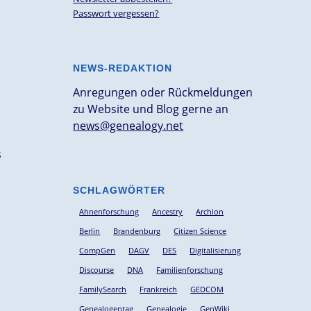
Passwort vergessen?
NEWS-REDAKTION
Anregungen oder Rückmeldungen
zu Website und Blog gerne an
news@genealogy.net
s
SCHLAGWÖRTER
Ahnenforschung
Ancestry
Archion
Berlin
Brandenburg
Citizen Science
CompGen
DAGV
DES
Digitalisierung
Discourse
DNA
Familienforschung
FamilySearch
Frankreich
GEDCOM
Genealogentag
Genealogie
GenWiki