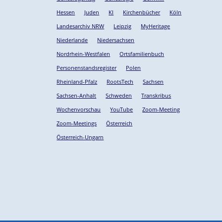
Hessen
Juden
KI
Kirchenbücher
Köln
Landesarchiv NRW
Leipzig
MyHeritage
Niederlande
Niedersachsen
Nordrhein-Westfalen
Ortsfamilienbuch
Personenstandsregister
Polen
Rheinland-Pfalz
RootsTech
Sachsen
Sachsen-Anhalt
Schweden
Transkribus
Wochenvorschau
YouTube
Zoom-Meeting
Zoom-Meetings
Österreich
Österreich-Ungarn