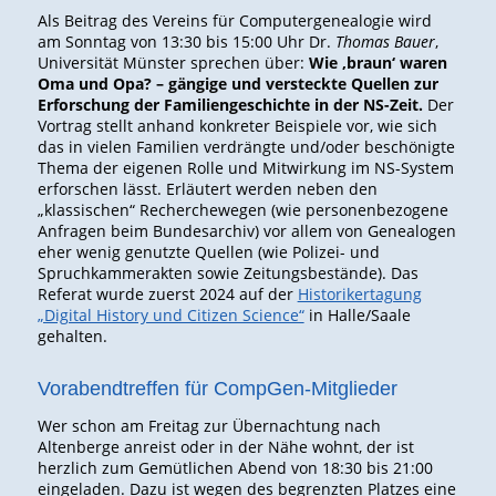
Als Beitrag des Vereins für Computergenealogie wird
am Sonntag von 13:30 bis 15:00 Uhr Dr.
Thomas Bauer
,
Universität Münster sprechen über:
Wie ‚braun‘ waren
Oma und Opa? – gängige und versteckte Quellen zur
Erforschung der Familiengeschichte in der NS-Zeit.
Der
Vortrag stellt anhand konkreter Beispiele vor, wie sich
das in vielen Familien verdrängte und/oder beschönigte
Thema der eigenen Rolle und Mitwirkung im NS-System
erforschen lässt. Erläutert werden neben den
„klassischen“ Recherchewegen (wie personenbezogene
Anfragen beim Bundesarchiv) vor allem von Genealogen
eher wenig genutzte Quellen (wie Polizei- und
Spruchkammerakten sowie Zeitungsbestände). Das
Referat wurde zuerst 2024 auf der
Historikertagung
„Digital History und Citizen Science“
in Halle/Saale
gehalten.
Vorabendtreffen für CompGen-Mitglieder
Wer schon am Freitag zur Übernachtung nach
Altenberge anreist oder in der Nähe wohnt, der ist
herzlich zum Gemütlichen Abend von 18:30 bis 21:00
eingeladen. Dazu ist wegen des begrenzten Platzes eine