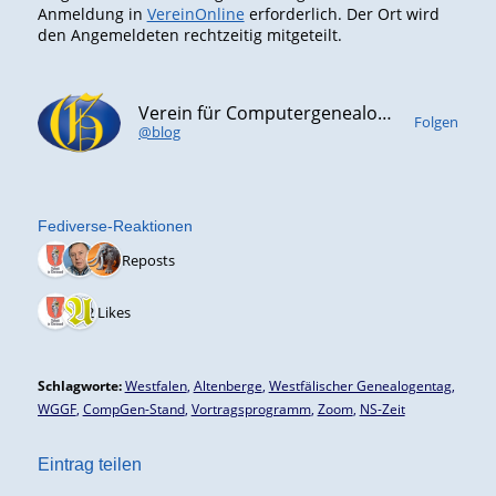
Anmeldung in
VereinOnline
erforderlich. Der Ort wird
den Angemeldeten rechtzeitig mitgeteilt.
Verein für Computergenealogie e.V. (CompGen)
Folgen
@blog
Fediverse-Reaktionen
3 Reposts
2 Likes
Schlagworte:
Westfalen
,
Altenberge
,
Westfälischer Genealogentag
,
WGGF
,
CompGen-Stand
,
Vortragsprogramm
,
Zoom
,
NS-Zeit
Eintrag teilen