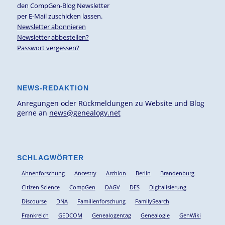
den CompGen-Blog Newsletter
per E-Mail zuschicken lassen.
Newsletter abonnieren
Newsletter abbestellen?
Passwort vergessen?
NEWS-REDAKTION
Anregungen oder Rückmeldungen zu Website und Blog
gerne an
news@genealogy.net
SCHLAGWÖRTER
Ahnenforschung
Ancestry
Archion
Berlin
Brandenburg
Citizen Science
CompGen
DAGV
DES
Digitalisierung
Discourse
DNA
Familienforschung
FamilySearch
Frankreich
GEDCOM
Genealogentag
Genealogie
GenWiki