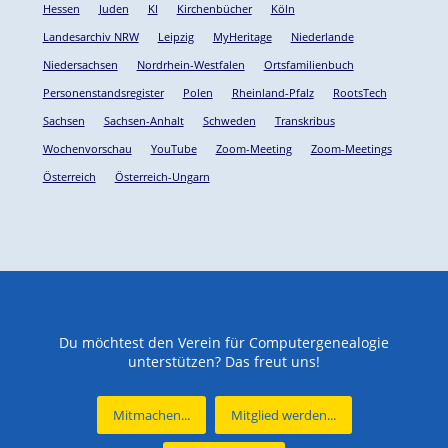
Hessen
Juden
KI
Kirchenbücher
Köln
Landesarchiv NRW
Leipzig
MyHeritage
Niederlande
Niedersachsen
Nordrhein-Westfalen
Ortsfamilienbuch
Personenstandsregister
Polen
Rheinland-Pfalz
RootsTech
Sachsen
Sachsen-Anhalt
Schweden
Transkribus
Wochenvorschau
YouTube
Zoom-Meeting
Zoom-Meetings
Österreich
Österreich-Ungarn
Du möchtest den Verein für Computergenealogie
unterstützen? Das freut uns!
Mitmachen...
Mitglied werden...