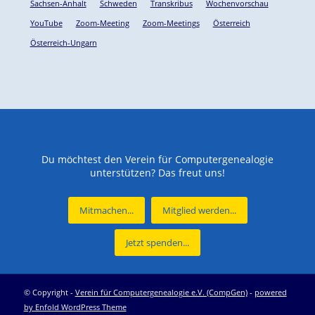
Sachsen-Anhalt
Schweden
Transkribus
Wochenvorschau
YouTube
Zoom-Meeting
Zoom-Meetings
Österreich
Österreich-Ungarn
Du möchtest den Verein für Computergenealogie
unterstützen? Das freut uns!
Mitmachen...
Mitglied werden...
Jetzt spenden...
© Copyright -
Verein für Computergenealogie e.V. (CompGen)
-
powered
by Enfold WordPress Theme