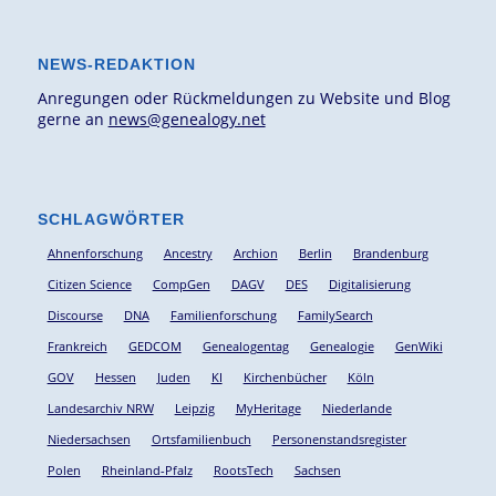
NEWS-REDAKTION
Anregungen oder Rückmeldungen zu Website und Blog
gerne an
news@genealogy.net
SCHLAGWÖRTER
Ahnenforschung
Ancestry
Archion
Berlin
Brandenburg
Citizen Science
CompGen
DAGV
DES
Digitalisierung
Discourse
DNA
Familienforschung
FamilySearch
Frankreich
GEDCOM
Genealogentag
Genealogie
GenWiki
GOV
Hessen
Juden
KI
Kirchenbücher
Köln
Landesarchiv NRW
Leipzig
MyHeritage
Niederlande
Niedersachsen
Ortsfamilienbuch
Personenstandsregister
Polen
Rheinland-Pfalz
RootsTech
Sachsen