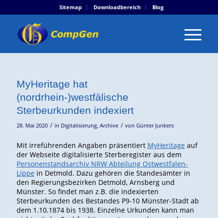
Sitemap
Downloadbereich
Blog
MyHeritage hat
(nordrhein-)westfälische
Sterbeurkunden indexiert
/
/
28. Mai 2020
in
Digitalisierung
,
Archive
von
Günter Junkers
Mit irreführenden Angaben präsentiert
MyHeritage
auf
der Webseite digitalisierte Sterberegister aus dem
Personenstandsarchiv NRW Abteilung Ostwestfalen-
Lippe
in Detmold. Dazu gehören die Standesämter in
den Regierungsbezirken Detmold, Arnsberg und
Münster. So findet man z.B. die indexierten
Sterbeurkunden des Bestandes P9-10 Münster-Stadt ab
dem 1.10.1874 bis 1938. Einzelne Urkunden kann man