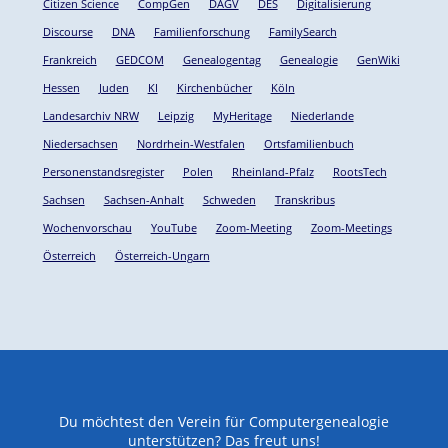
Citizen Science
CompGen
DAGV
DES
Digitalisierung
Discourse
DNA
Familienforschung
FamilySearch
Frankreich
GEDCOM
Genealogentag
Genealogie
GenWiki
Hessen
Juden
KI
Kirchenbücher
Köln
Landesarchiv NRW
Leipzig
MyHeritage
Niederlande
Niedersachsen
Nordrhein-Westfalen
Ortsfamilienbuch
Personenstandsregister
Polen
Rheinland-Pfalz
RootsTech
Sachsen
Sachsen-Anhalt
Schweden
Transkribus
Wochenvorschau
YouTube
Zoom-Meeting
Zoom-Meetings
Österreich
Österreich-Ungarn
Du möchtest den Verein für Computergenealogie
unterstützen? Das freut uns!