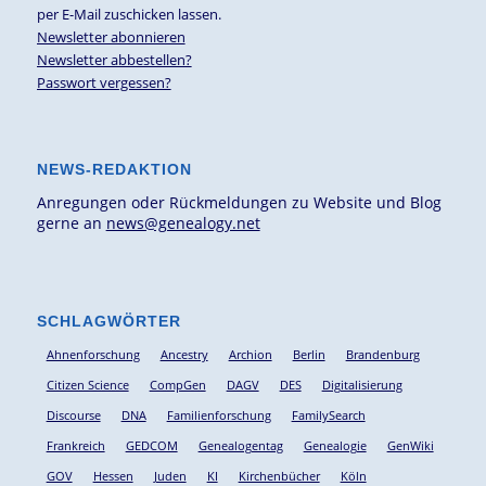
per E-Mail zuschicken lassen.
Newsletter abonnieren
Newsletter abbestellen?
Passwort vergessen?
NEWS-REDAKTION
Anregungen oder Rückmeldungen zu Website und Blog
gerne an
news@genealogy.net
SCHLAGWÖRTER
Ahnenforschung
Ancestry
Archion
Berlin
Brandenburg
Citizen Science
CompGen
DAGV
DES
Digitalisierung
Discourse
DNA
Familienforschung
FamilySearch
Frankreich
GEDCOM
Genealogentag
Genealogie
GenWiki
GOV
Hessen
Juden
KI
Kirchenbücher
Köln