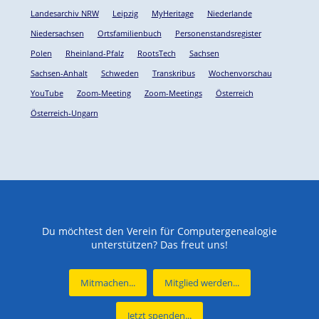
Landesarchiv NRW
Leipzig
MyHeritage
Niederlande
Niedersachsen
Ortsfamilienbuch
Personenstandsregister
Polen
Rheinland-Pfalz
RootsTech
Sachsen
Sachsen-Anhalt
Schweden
Transkribus
Wochenvorschau
YouTube
Zoom-Meeting
Zoom-Meetings
Österreich
Österreich-Ungarn
Du möchtest den Verein für Computergenealogie
unterstützen? Das freut uns!
Mitmachen...
Mitglied werden...
Jetzt spenden...