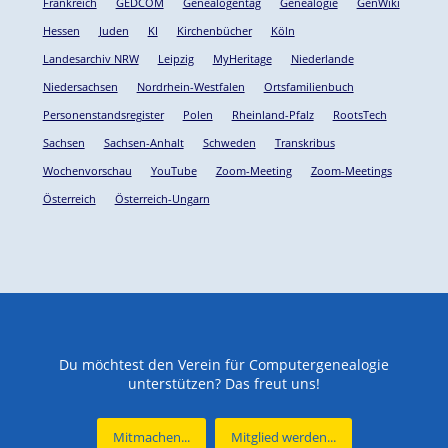
Frankreich
GEDCOM
Genealogentag
Genealogie
GenWiki
Hessen
Juden
KI
Kirchenbücher
Köln
Landesarchiv NRW
Leipzig
MyHeritage
Niederlande
Niedersachsen
Nordrhein-Westfalen
Ortsfamilienbuch
Personenstandsregister
Polen
Rheinland-Pfalz
RootsTech
Sachsen
Sachsen-Anhalt
Schweden
Transkribus
Wochenvorschau
YouTube
Zoom-Meeting
Zoom-Meetings
Österreich
Österreich-Ungarn
Du möchtest den Verein für Computergenealogie
unterstützen? Das freut uns!
Mitmachen...
Mitglied werden...