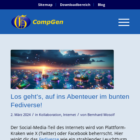
Sitemap
Downloadbereich
Blog
Los geht’s, auf ins Abenteuer im bunten
Fediverse!
/
/
2. März 2024
in
Kollaboration
,
Internet
von
Bernhard Mosolf
Der Social-Media-Teil des Internets wird von Plattform-
Kraken wie X (Twitter) oder Facebook beherrscht. Hier
winkt dir das
Fediverse
wie ein strahlender Leuchtturm