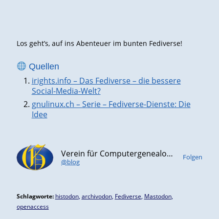
Los geht’s, auf ins Abenteuer im bunten Fediverse!
Quellen
irights.info – Das Fediverse – die bessere
Social-Media-Welt?
gnulinux.ch – Serie – Fediverse-Dienste: Die
Idee
Verein für Computergenealogie e.V. (CompGen)
Folgen
@blog
Schlagworte:
histodon
,
archivodon
,
Fediverse
,
Mastodon
,
openaccess