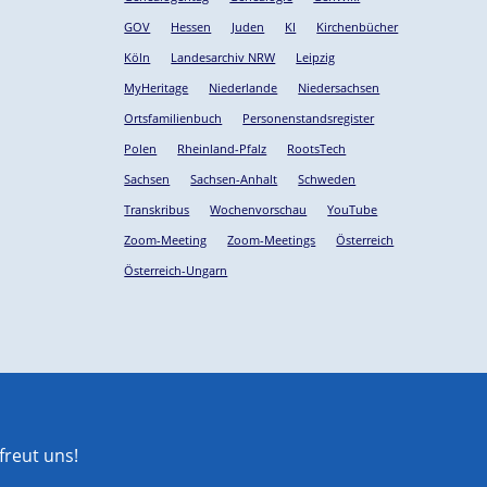
GOV
Hessen
Juden
KI
Kirchenbücher
Köln
Landesarchiv NRW
Leipzig
MyHeritage
Niederlande
Niedersachsen
Ortsfamilienbuch
Personenstandsregister
Polen
Rheinland-Pfalz
RootsTech
Sachsen
Sachsen-Anhalt
Schweden
Transkribus
Wochenvorschau
YouTube
Zoom-Meeting
Zoom-Meetings
Österreich
Österreich-Ungarn
reut uns!