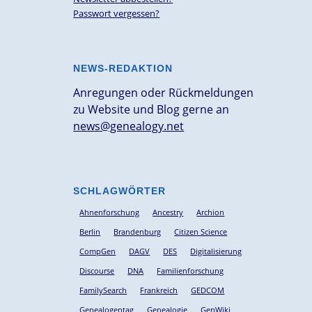
Passwort vergessen?
NEWS-REDAKTION
Anregungen oder Rückmeldungen
zu Website und Blog gerne an
news@genealogy.net
SCHLAGWÖRTER
Ahnenforschung
Ancestry
Archion
Berlin
Brandenburg
Citizen Science
CompGen
DAGV
DES
Digitalisierung
Discourse
DNA
Familienforschung
FamilySearch
Frankreich
GEDCOM
Genealogentag
Genealogie
GenWiki