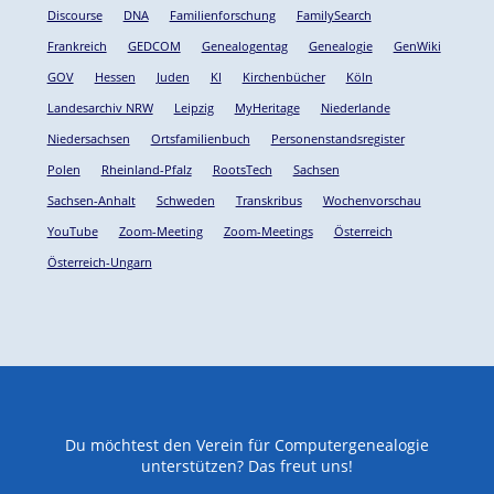
Discourse
DNA
Familienforschung
FamilySearch
Frankreich
GEDCOM
Genealogentag
Genealogie
GenWiki
GOV
Hessen
Juden
KI
Kirchenbücher
Köln
Landesarchiv NRW
Leipzig
MyHeritage
Niederlande
Niedersachsen
Ortsfamilienbuch
Personenstandsregister
Polen
Rheinland-Pfalz
RootsTech
Sachsen
Sachsen-Anhalt
Schweden
Transkribus
Wochenvorschau
YouTube
Zoom-Meeting
Zoom-Meetings
Österreich
Österreich-Ungarn
Du möchtest den Verein für Computergenealogie
unterstützen? Das freut uns!