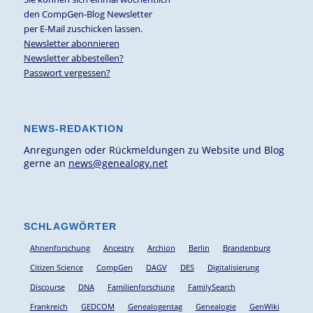
den CompGen-Blog Newsletter
per E-Mail zuschicken lassen.
Newsletter abonnieren
Newsletter abbestellen?
Passwort vergessen?
NEWS-REDAKTION
Anregungen oder Rückmeldungen zu Website und Blog
gerne an
news@genealogy.net
SCHLAGWÖRTER
Ahnenforschung
Ancestry
Archion
Berlin
Brandenburg
Citizen Science
CompGen
DAGV
DES
Digitalisierung
Discourse
DNA
Familienforschung
FamilySearch
Frankreich
GEDCOM
Genealogentag
Genealogie
GenWiki