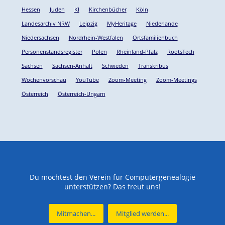
Hessen
Juden
KI
Kirchenbücher
Köln
Landesarchiv NRW
Leipzig
MyHeritage
Niederlande
Niedersachsen
Nordrhein-Westfalen
Ortsfamilienbuch
Personenstandsregister
Polen
Rheinland-Pfalz
RootsTech
Sachsen
Sachsen-Anhalt
Schweden
Transkribus
Wochenvorschau
YouTube
Zoom-Meeting
Zoom-Meetings
Österreich
Österreich-Ungarn
Du möchtest den Verein für Computergenealogie
unterstützen? Das freut uns!
Mitmachen...
Mitglied werden...