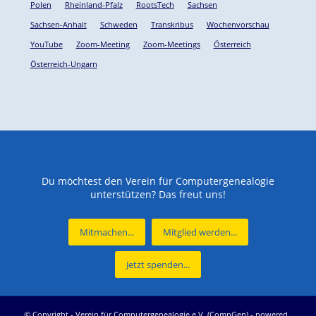
Polen
Rheinland-Pfalz
RootsTech
Sachsen
Sachsen-Anhalt
Schweden
Transkribus
Wochenvorschau
YouTube
Zoom-Meeting
Zoom-Meetings
Österreich
Österreich-Ungarn
Du möchtest den Verein für Computergenealogie
unterstützen? Das freut uns!
Mitmachen...
Mitglied werden...
Jetzt spenden...
© Copyright -
Verein für Computergenealogie e.V. (CompGen)
-
powered