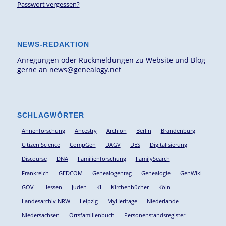
Passwort vergessen?
NEWS-REDAKTION
Anregungen oder Rückmeldungen zu Website und Blog
gerne an
news@genealogy.net
SCHLAGWÖRTER
Ahnenforschung
Ancestry
Archion
Berlin
Brandenburg
Citizen Science
CompGen
DAGV
DES
Digitalisierung
Discourse
DNA
Familienforschung
FamilySearch
Frankreich
GEDCOM
Genealogentag
Genealogie
GenWiki
GOV
Hessen
Juden
KI
Kirchenbücher
Köln
Landesarchiv NRW
Leipzig
MyHeritage
Niederlande
Niedersachsen
Ortsfamilienbuch
Personenstandsregister