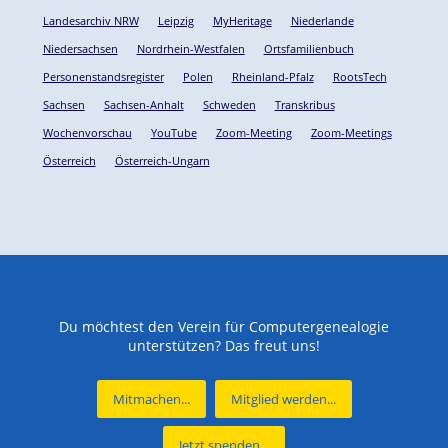
Landesarchiv NRW
Leipzig
MyHeritage
Niederlande
Niedersachsen
Nordrhein-Westfalen
Ortsfamilienbuch
Personenstandsregister
Polen
Rheinland-Pfalz
RootsTech
Sachsen
Sachsen-Anhalt
Schweden
Transkribus
Wochenvorschau
YouTube
Zoom-Meeting
Zoom-Meetings
Österreich
Österreich-Ungarn
Du möchtest den Verein für Computergenealogie
unterstützen? Das freut uns!
Mitmachen...
Mitglied werden...
Jetzt spenden...