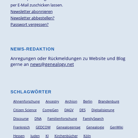
per E-Mail zuschicken lassen.
Newsletter abonnieren
Newsletter abbestellen?
Passwort vergessen?
NEWS-REDAKTION
Anregungen oder Rückmeldungen zu Website und Blog
gerne an
news@genealogy.net
SCHLAGWÖRTER
Ahnenforschung
Ancestry
Archion
Berlin
Brandenburg
Citizen Science
CompGen
DAGV
DES
Digitalisierung
Discourse
DNA
Familienforschung
FamilySearch
Frankreich
GEDCOM
Genealogentag
Genealogie
GenWiki
Hessen
Juden
KI
Kirchenbücher
Köln