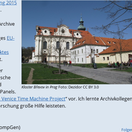
ng 2015
.
Archive
ges
EU-
ktes
.
er
ische
d
Kloster Břevov in Prag
Foto: Dezidor CC BY 3.0
Panels.
 Venice Time Machine Project
“ vor. Ich lernte Archivkollege
schung große Hilfe leisteten.
(CompGen)
Folge