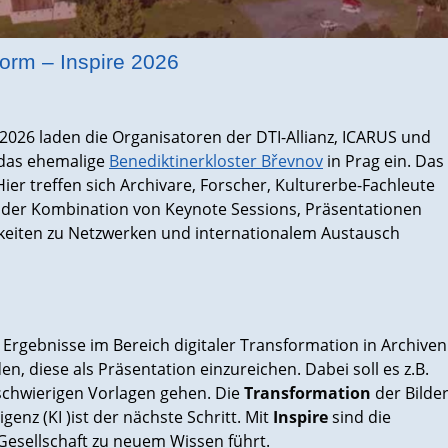
form – Inspire 2026
026 laden die Organisatoren der DTI-Allianz, ICARUS und
 das ehemalige
Benediktinerkloster Břevnov
in Prag ein. Das
 Hier treffen sich Archivare, Forscher, Kulturerbe-Fachleute
n der Kombination von Keynote Sessions, Präsentationen
hkeiten zu Netzwerken und internationalem Austausch
Ergebnisse im Bereich digitaler Transformation in Archiven
n, diese als Präsentation einzureichen. Dabei soll es z.B.
chwierigen Vorlagen gehen. Die
Transformation
der Bilde
genz (KI )ist der nächste Schritt. Mit
Inspire
sind die
Gesellschaft zu neuem Wissen führt.