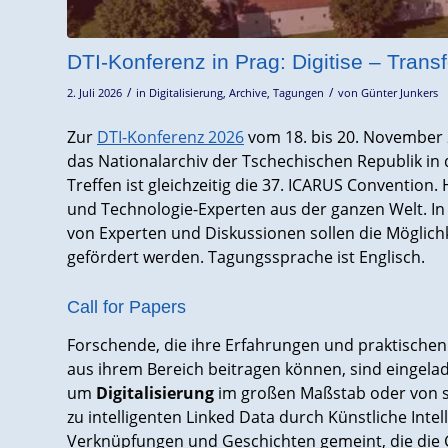
DTI-Konferenz in Prag: Digitise – Trans
/
/
2. Juli 2026
in
Digitalisierung
,
Archive
,
Tagungen
von
Günter Junkers
Zur
DTI-Konferenz 2026
vom 18. bis 20. November 2
das Nationalarchiv der Tschechischen Republik in
Treffen ist gleichzeitig die 37. ICARUS Convention.
und Technologie-Experten aus der ganzen Welt. I
von Experten und Diskussionen sollen die Möglic
gefördert werden. Tagungssprache ist Englisch.
Call for Papers
Forschende, die ihre Erfahrungen und praktischen 
aus ihrem Bereich beitragen können, sind eingelade
um
Digitalisierung
im großen Maßstab oder von s
zu intelligenten Linked Data durch Künstliche Intelli
Verknüpfungen und Geschichten gemeint, die die 