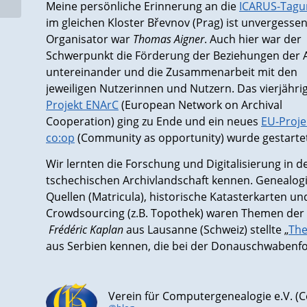
Meine persönliche Erinnerung an die
ICARUS-Tagu
im gleichen Kloster Břevnov (Prag) ist unvergessen
Organisator war
Thomas Aigner
. Auch hier war der
Schwerpunkt die Förderung der Beziehungen der 
untereinander und die Zusammenarbeit mit den
jeweiligen Nutzerinnen und Nutzern. Das vierjähri
Projekt ENArC
(European Network on Archival
Cooperation) ging zu Ende und ein neues
EU-Proje
co:op
(Community as opportunity) wurde gestartet
Wir lernten die Forschung und Digitalisierung in d
tschechischen Archivlandschaft kennen. Genealog
Quellen (Matricula), historische Katasterkarten un
Crowdsourcing (z.B. Topothek) waren Themen der 
Frédéric Kaplan
aus Lausanne (Schweiz) stellte „
The
aus Serbien kennen, die bei der Donauschwabenfor
Verein für Computergenealogie e.V. 