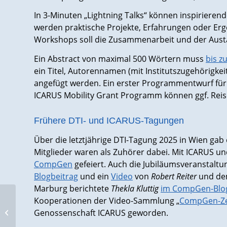
In 3-Minuten „Lightning Talks“ können inspirieren
werden praktische Projekte, Erfahrungen oder Erge
Workshops soll die Zusammenarbeit und der Aust
Ein Abstract von maximal 500 Wörtern muss
bis z
ein Titel, Autorennamen (mit Institutszugehörigkeit
angefügt werden. Ein erster Programmentwurf für
ICARUS Mobility Grant Programm können ggf. Rei
Frühere DTI- und ICARUS-Tagungen
Über die letztjährige DTI-Tagung 2025 in Wien gab
Mitglieder waren als Zuhörer dabei. Mit ICARUS un
CompGen
gefeiert. Auch die Jubiläumsveranstaltu
Blogbeitrag
und ein
Video
von
Robert Reiter
und de
Marburg berichtete
Thekla Kluttig
im CompGen-Blo
Kooperationen der Video-Sammlung „
CompGen-Ze
Die Herforder
Genossenschaft ICARUS geworden.
Kerkerbücher aus dem
19. Jahrhundert