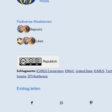
@blog
Fediverse-Reaktionen
2 Reposts
3 Likes
Republish
Schlagworte:
ICARUS Convention
,
ENArC
,
Linked Data
,
ICARUS
,
Tsch
Inspire
,
DTI-Konferenz
Eintrag teilen