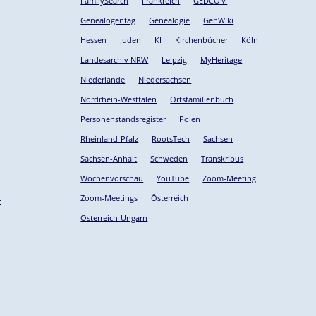
FamilySearch
Frankreich
GEDCOM
Genealogentag
Genealogie
GenWiki
Hessen
Juden
KI
Kirchenbücher
Köln
Landesarchiv NRW
Leipzig
MyHeritage
Niederlande
Niedersachsen
Nordrhein-Westfalen
Ortsfamilienbuch
Personenstandsregister
Polen
Rheinland-Pfalz
RootsTech
Sachsen
Sachsen-Anhalt
Schweden
Transkribus
Wochenvorschau
YouTube
Zoom-Meeting
Zoom-Meetings
Österreich
-
Österreich-Ungarn