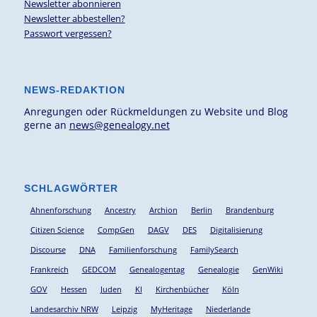
Newsletter abonnieren
Newsletter abbestellen?
Passwort vergessen?
NEWS-REDAKTION
Anregungen oder Rückmeldungen zu Website und Blog
gerne an
news@genealogy.net
SCHLAGWÖRTER
Ahnenforschung
Ancestry
Archion
Berlin
Brandenburg
Citizen Science
CompGen
DAGV
DES
Digitalisierung
Discourse
DNA
Familienforschung
FamilySearch
Frankreich
GEDCOM
Genealogentag
Genealogie
GenWiki
GOV
Hessen
Juden
KI
Kirchenbücher
Köln
Landesarchiv NRW
Leipzig
MyHeritage
Niederlande