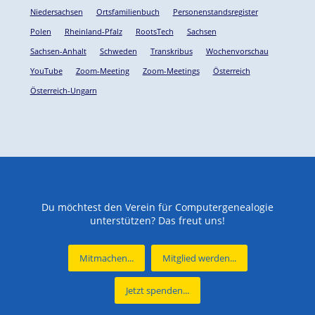
Niedersachsen
Ortsfamilienbuch
Personenstandsregister
Polen
Rheinland-Pfalz
RootsTech
Sachsen
Sachsen-Anhalt
Schweden
Transkribus
Wochenvorschau
YouTube
Zoom-Meeting
Zoom-Meetings
Österreich
Österreich-Ungarn
Du möchtest den Verein für Computergenealogie
unterstützen? Das freut uns!
Mitmachen...
Mitglied werden...
Jetzt spenden...