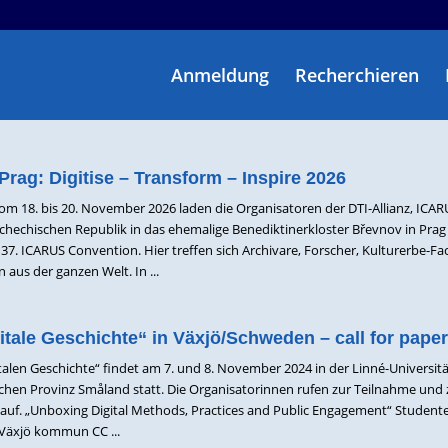
Anmeldung
Recherchieren
Prag: Digitise – Transform – Inspire 2026
om 18. bis 20. November 2026 laden die Organisatoren der DTI-Allianz, ICA
chechischen Republik in das ehemalige Benediktinerkloster Břevnov in Prag 
ie 37. ICARUS Convention. Hier treffen sich Archivare, Forscher, Kulturerbe-Fa
aus der ganzen Welt. In ...
itale Geschichte“ in Växjö/Schweden – call for pape
italen Geschichte“ findet am 7. und 8. November 2024 in der Linné-Universitä
chen Provinz Småland statt. Die Organisatorinnen rufen zur Teilnahme und
 auf. „Unboxing Digital Methods, Practices and Public Engagement“ Studente
 Växjö kommun CC ...