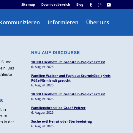
Sitemap
Downloadbereich
Blog
Kommunizieren
Informieren
Über uns
NEU AUF DISCOURSE
RUS und
10.000 Friedhöfe im Grabstein-Projekt erfasst
6. August 2026
ein. Das
chleute
Familien Walker und Fugh aus Sturmhübel (Kreis
Rößel/Ermland) gesucht
6. August 2026
10.000 Friedhöfe im Grabstein-Projekt erfasst
6. August 2026
rs
Familienchronik de Graaf-Peltzer
t in
6. August 2026
 zum
n in der
Suche evtl Heirat oder Sterbeeintrag
6. August 2026