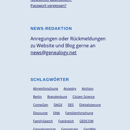
Passwort vergessen?
NEWS-REDAKTION
Anregungen oder Rückmeldungen
zu Website und Blog gerne an
news@genealogy.net
SCHLAGWÖRTER
Ahnenforschung
Ancestry
Archion
Berlin
Brandenburg
Citizen Science
CompGen
DAGV
DES
Digitalisierung
Discourse
DNA
Familienforschung
FamilySearch
Frankreich
GEDCOM
Genealogentag
Genealogie
GenWiki