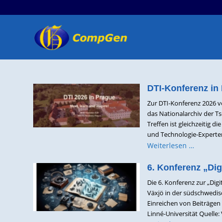
DTI-Konferenz in 
Zur DTI-Konferenz 2026 v
das Nationalarchiv der Ts
Treffen ist gleichzeitig d
und Technologie-Experten 
Weiterlesen …
6. Konferenz „Dig
Die 6. Konferenz zur „Dig
Växjö in der südschwedis
Einreichen von Beiträgen
Linné-Universität Quelle: