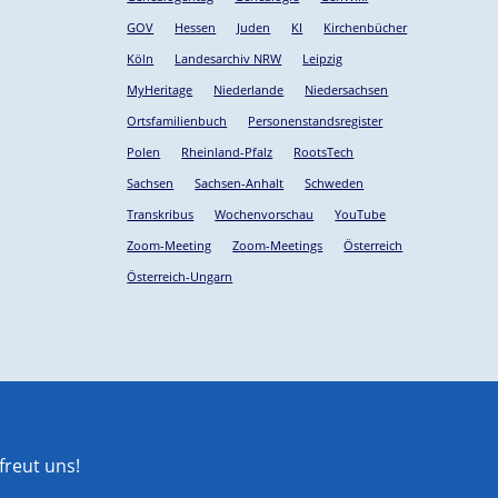
GOV
Hessen
Juden
KI
Kirchenbücher
Köln
Landesarchiv NRW
Leipzig
MyHeritage
Niederlande
Niedersachsen
Ortsfamilienbuch
Personenstandsregister
Polen
Rheinland-Pfalz
RootsTech
Sachsen
Sachsen-Anhalt
Schweden
Transkribus
Wochenvorschau
YouTube
Zoom-Meeting
Zoom-Meetings
Österreich
Österreich-Ungarn
reut uns!