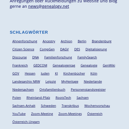
Anregungen oder Rückmeldungen zu Website und Blog
gerne an
news@genealogy.net
SCHLAGWÖRTER
Ahnenforschung
Ancestry
Archion
Berlin
Brandenburg
Citizen Science
CompGen
DAGV
DES
Digitalisierung
Discourse
DNA
Familienforschung
FamilySearch
Frankreich
GEDCOM
Genealogentag
Genealogie
GenWiki
GOV
Hessen
Juden
KI
Kirchenbücher
Köln
Landesarchiv NRW
Leipzig
MyHeritage
Niederlande
Niedersachsen
Ortsfamilienbuch
Personenstandsregister
Polen
Rheinland-Pfalz
RootsTech
Sachsen
Sachsen-Anhalt
Schweden
Transkribus
Wochenvorschau
YouTube
Zoom-Meeting
Zoom-Meetings
Österreich
Österreich-Ungarn