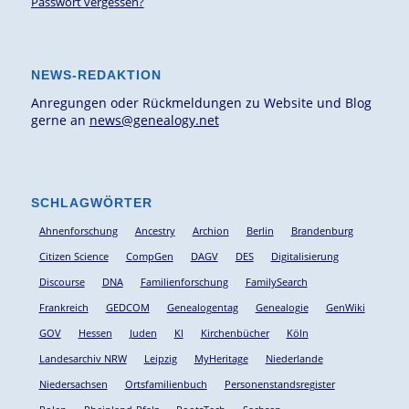
Passwort vergessen?
NEWS-REDAKTION
Anregungen oder Rückmeldungen zu Website und Blog
gerne an
news@genealogy.net
SCHLAGWÖRTER
Ahnenforschung
Ancestry
Archion
Berlin
Brandenburg
Citizen Science
CompGen
DAGV
DES
Digitalisierung
Discourse
DNA
Familienforschung
FamilySearch
Frankreich
GEDCOM
Genealogentag
Genealogie
GenWiki
GOV
Hessen
Juden
KI
Kirchenbücher
Köln
Landesarchiv NRW
Leipzig
MyHeritage
Niederlande
Niedersachsen
Ortsfamilienbuch
Personenstandsregister