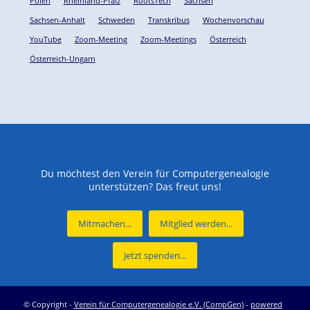
Polen
Rheinland-Pfalz
RootsTech
Sachsen
Sachsen-Anhalt
Schweden
Transkribus
Wochenvorschau
YouTube
Zoom-Meeting
Zoom-Meetings
Österreich
Österreich-Ungarn
Du möchtest den Verein für Computergenealogie
unterstützen? Das freut uns!
Mitmachen...
Mitglied werden...
Jetzt spenden...
© Copyright -
Verein für Computergenealogie e.V. (CompGen)
-
powered