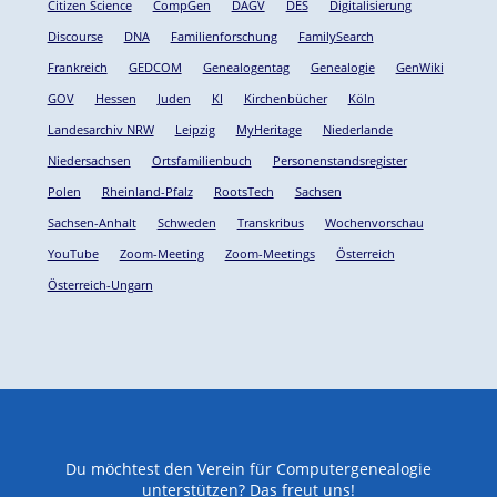
Citizen Science
CompGen
DAGV
DES
Digitalisierung
Discourse
DNA
Familienforschung
FamilySearch
Frankreich
GEDCOM
Genealogentag
Genealogie
GenWiki
GOV
Hessen
Juden
KI
Kirchenbücher
Köln
Landesarchiv NRW
Leipzig
MyHeritage
Niederlande
Niedersachsen
Ortsfamilienbuch
Personenstandsregister
Polen
Rheinland-Pfalz
RootsTech
Sachsen
Sachsen-Anhalt
Schweden
Transkribus
Wochenvorschau
YouTube
Zoom-Meeting
Zoom-Meetings
Österreich
Österreich-Ungarn
Du möchtest den Verein für Computergenealogie
unterstützen? Das freut uns!