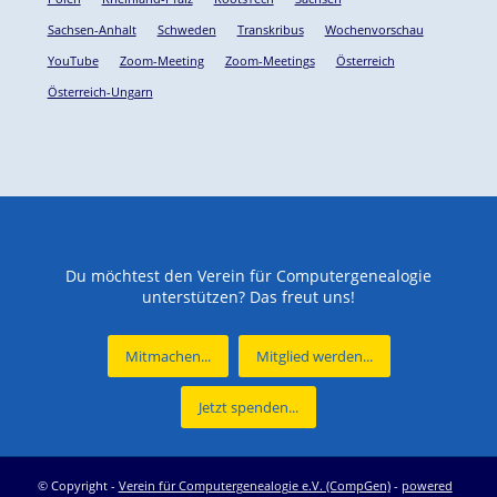
Sachsen-Anhalt
Schweden
Transkribus
Wochenvorschau
YouTube
Zoom-Meeting
Zoom-Meetings
Österreich
Österreich-Ungarn
Du möchtest den Verein für Computergenealogie
unterstützen? Das freut uns!
Mitmachen...
Mitglied werden...
Jetzt spenden...
© Copyright -
Verein für Computergenealogie e.V. (CompGen)
-
powered