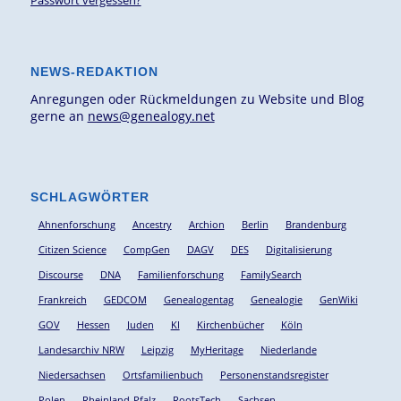
Passwort vergessen?
NEWS-REDAKTION
Anregungen oder Rückmeldungen zu Website und Blog
gerne an
news@genealogy.net
SCHLAGWÖRTER
Ahnenforschung
Ancestry
Archion
Berlin
Brandenburg
Citizen Science
CompGen
DAGV
DES
Digitalisierung
Discourse
DNA
Familienforschung
FamilySearch
Frankreich
GEDCOM
Genealogentag
Genealogie
GenWiki
GOV
Hessen
Juden
KI
Kirchenbücher
Köln
Landesarchiv NRW
Leipzig
MyHeritage
Niederlande
Niedersachsen
Ortsfamilienbuch
Personenstandsregister
Polen
Rheinland-Pfalz
RootsTech
Sachsen