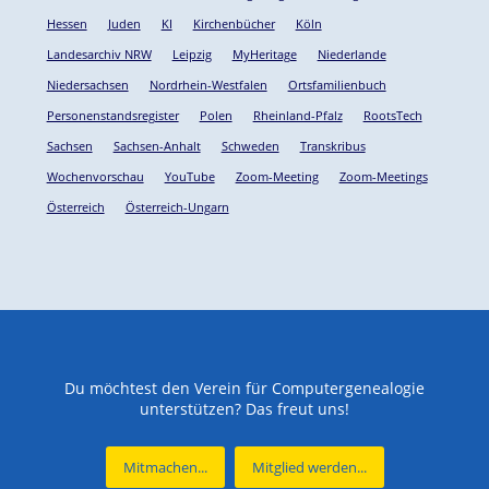
Hessen
Juden
KI
Kirchenbücher
Köln
Landesarchiv NRW
Leipzig
MyHeritage
Niederlande
Niedersachsen
Nordrhein-Westfalen
Ortsfamilienbuch
Personenstandsregister
Polen
Rheinland-Pfalz
RootsTech
Sachsen
Sachsen-Anhalt
Schweden
Transkribus
Wochenvorschau
YouTube
Zoom-Meeting
Zoom-Meetings
Österreich
Österreich-Ungarn
Du möchtest den Verein für Computergenealogie
unterstützen? Das freut uns!
Mitmachen...
Mitglied werden...