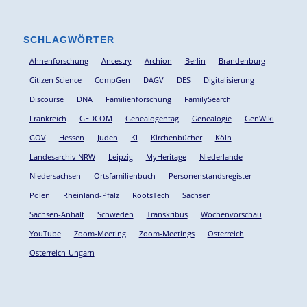
SCHLAGWÖRTER
Ahnenforschung
Ancestry
Archion
Berlin
Brandenburg
Citizen Science
CompGen
DAGV
DES
Digitalisierung
Discourse
DNA
Familienforschung
FamilySearch
Frankreich
GEDCOM
Genealogentag
Genealogie
GenWiki
GOV
Hessen
Juden
KI
Kirchenbücher
Köln
Landesarchiv NRW
Leipzig
MyHeritage
Niederlande
Niedersachsen
Ortsfamilienbuch
Personenstandsregister
Polen
Rheinland-Pfalz
RootsTech
Sachsen
Sachsen-Anhalt
Schweden
Transkribus
Wochenvorschau
YouTube
Zoom-Meeting
Zoom-Meetings
Österreich
Österreich-Ungarn