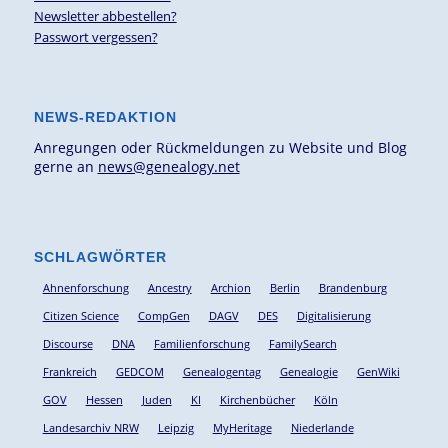
Newsletter abbestellen?
Passwort vergessen?
NEWS-REDAKTION
Anregungen oder Rückmeldungen zu Website und Blog
gerne an
news@genealogy.net
SCHLAGWÖRTER
Ahnenforschung
Ancestry
Archion
Berlin
Brandenburg
Citizen Science
CompGen
DAGV
DES
Digitalisierung
Discourse
DNA
Familienforschung
FamilySearch
Frankreich
GEDCOM
Genealogentag
Genealogie
GenWiki
GOV
Hessen
Juden
KI
Kirchenbücher
Köln
Landesarchiv NRW
Leipzig
MyHeritage
Niederlande