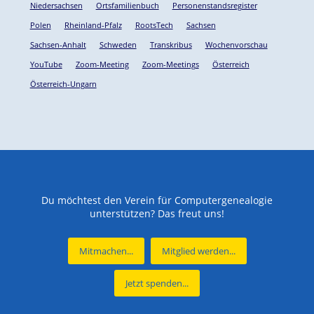
Niedersachsen
Ortsfamilienbuch
Personenstandsregister
Polen
Rheinland-Pfalz
RootsTech
Sachsen
Sachsen-Anhalt
Schweden
Transkribus
Wochenvorschau
YouTube
Zoom-Meeting
Zoom-Meetings
Österreich
Österreich-Ungarn
Du möchtest den Verein für Computergenealogie
unterstützen? Das freut uns!
Mitmachen...
Mitglied werden...
Jetzt spenden...