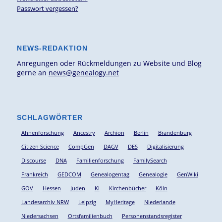
Passwort vergessen?
NEWS-REDAKTION
Anregungen oder Rückmeldungen zu Website und Blog
gerne an
news@genealogy.net
SCHLAGWÖRTER
Ahnenforschung
Ancestry
Archion
Berlin
Brandenburg
Citizen Science
CompGen
DAGV
DES
Digitalisierung
Discourse
DNA
Familienforschung
FamilySearch
Frankreich
GEDCOM
Genealogentag
Genealogie
GenWiki
GOV
Hessen
Juden
KI
Kirchenbücher
Köln
Landesarchiv NRW
Leipzig
MyHeritage
Niederlande
Niedersachsen
Ortsfamilienbuch
Personenstandsregister