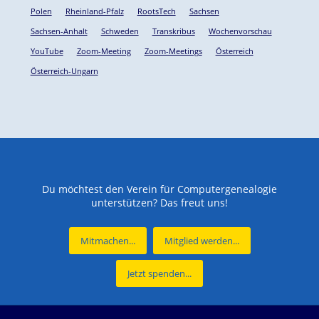
Polen
Rheinland-Pfalz
RootsTech
Sachsen
Sachsen-Anhalt
Schweden
Transkribus
Wochenvorschau
YouTube
Zoom-Meeting
Zoom-Meetings
Österreich
Österreich-Ungarn
Du möchtest den Verein für Computergenealogie
unterstützen? Das freut uns!
Mitmachen...
Mitglied werden...
Jetzt spenden...