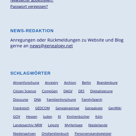
Newsletter abbestellen?
Passwort vergessen?
NEWS-REDAKTION
Anregungen oder Rückmeldungen zu Website und Blog
gerne an
news@genealogy.net
SCHLAGWÖRTER
Ahnenforschung
Ancestry
Archion
Berlin
Brandenburg
Citizen Science
CompGen
DAGV
DES
Digitalisierung
Discourse
DNA
Familienforschung
FamilySearch
Frankreich
GEDCOM
Genealogentag
Genealogie
GenWiki
GOV
Hessen
Juden
KI
Kirchenbücher
Köln
Landesarchiv NRW
Leipzig
MyHeritage
Niederlande
Niedersachsen
Ortsfamilienbuch
Personenstandsregister