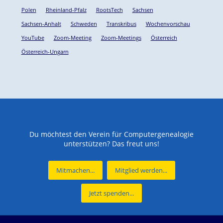
Polen
Rheinland-Pfalz
RootsTech
Sachsen
Sachsen-Anhalt
Schweden
Transkribus
Wochenvorschau
YouTube
Zoom-Meeting
Zoom-Meetings
Österreich
Österreich-Ungarn
Du möchtest den Verein für Computergenealogie
unterstützen? Das freut uns!
Mitmachen...
Mitglied werden...
Jetzt spenden...