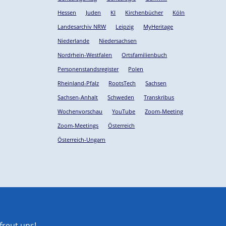
Hessen
Juden
KI
Kirchenbücher
Köln
Landesarchiv NRW
Leipzig
MyHeritage
Niederlande
Niedersachsen
Nordrhein-Westfalen
Ortsfamilienbuch
Personenstandsregister
Polen
Rheinland-Pfalz
RootsTech
Sachsen
Sachsen-Anhalt
Schweden
Transkribus
Wochenvorschau
YouTube
Zoom-Meeting
Zoom-Meetings
Österreich
Österreich-Ungarn
reut uns!