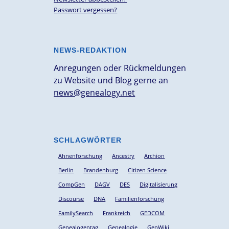
Passwort vergessen?
NEWS-REDAKTION
Anregungen oder Rückmeldungen
zu Website und Blog gerne an
news@genealogy.net
SCHLAGWÖRTER
Ahnenforschung
Ancestry
Archion
Berlin
Brandenburg
Citizen Science
CompGen
DAGV
DES
Digitalisierung
Discourse
DNA
Familienforschung
FamilySearch
Frankreich
GEDCOM
Genealogentag
Genealogie
GenWiki