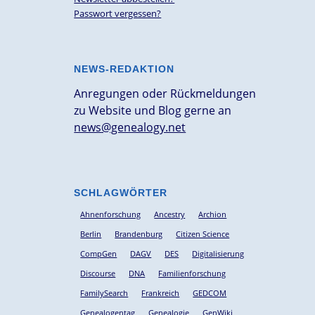
Passwort vergessen?
NEWS-REDAKTION
Anregungen oder Rückmeldungen
zu Website und Blog gerne an
news@genealogy.net
SCHLAGWÖRTER
Ahnenforschung
Ancestry
Archion
Berlin
Brandenburg
Citizen Science
CompGen
DAGV
DES
Digitalisierung
Discourse
DNA
Familienforschung
FamilySearch
Frankreich
GEDCOM
Genealogentag
Genealogie
GenWiki