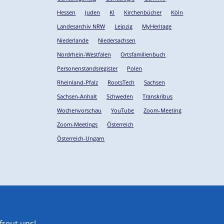
Hessen
Juden
KI
Kirchenbücher
Köln
Landesarchiv NRW
Leipzig
MyHeritage
Niederlande
Niedersachsen
Nordrhein-Westfalen
Ortsfamilienbuch
Personenstandsregister
Polen
Rheinland-Pfalz
RootsTech
Sachsen
Sachsen-Anhalt
Schweden
Transkribus
Wochenvorschau
YouTube
Zoom-Meeting
Zoom-Meetings
Österreich
Österreich-Ungarn
reut uns!