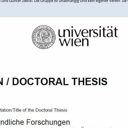
nd Günter Zwickl. Die Gruppe ist unabhängig und kein eigener Verein. Sie wil