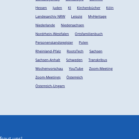
Hessen
Juden
KI
Kirchenbücher
Köln
Landesarchiv NRW
Leipzig
MyHeritage
Niederlande
Niedersachsen
Nordrhein-Westfalen
Ortsfamilienbuch
Personenstandsregister
Polen
Rheinland-Pfalz
RootsTech
Sachsen
Sachsen-Anhalt
Schweden
Transkribus
Wochenvorschau
YouTube
Zoom-Meeting
Zoom-Meetings
Österreich
Österreich-Ungarn
reut uns!