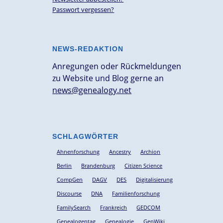
Passwort vergessen?
NEWS-REDAKTION
Anregungen oder Rückmeldungen
zu Website und Blog gerne an
news@genealogy.net
SCHLAGWÖRTER
Ahnenforschung
Ancestry
Archion
Berlin
Brandenburg
Citizen Science
CompGen
DAGV
DES
Digitalisierung
Discourse
DNA
Familienforschung
FamilySearch
Frankreich
GEDCOM
Genealogentag
Genealogie
GenWiki