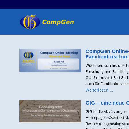
CompGen Online-M
Familienforschun
Wie lassen sich historisc
Forschung und Familieng
Olaf Simons mit FactGrid 
auch für Familienforscher
Weiterlesen …
GIG – eine neue 
GIG ist die Abkürzung vo
Homepage präsentiert si
Bereich der genealogisch