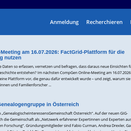
Anmeldung
Recherchieren
eeting am 16.07.2026: FactGrid-Plattform für die
g nutzen
he Daten so erfassen, vernetzen und befragen, dass daraus neue Einsichten f
eschichte entstehen? Im nächsten CompGen Online-Meeting am 16.07.2026 s
eine Plattform vor, die genau dafür entwickelt wurde – und zeigt, warum si
innen und Familienforscher ...
Genealogengruppe in Österreich
n „GenealogischeInteressensGemeinschaft Österreich“. Auf der neuen GIG-
ch die Gemeinschaft als „Netzwerk erfahrener Expertinnen und Experten a
en Forschung“. Gründungsmitglieder sind Fabio Curman, Andrea Drexler, Ga