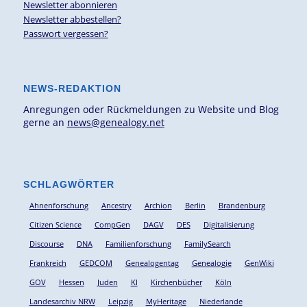
Newsletter abonnieren
Newsletter abbestellen?
Passwort vergessen?
NEWS-REDAKTION
Anregungen oder Rückmeldungen zu Website und Blog
gerne an
news@genealogy.net
SCHLAGWÖRTER
Ahnenforschung
Ancestry
Archion
Berlin
Brandenburg
Citizen Science
CompGen
DAGV
DES
Digitalisierung
Discourse
DNA
Familienforschung
FamilySearch
Frankreich
GEDCOM
Genealogentag
Genealogie
GenWiki
GOV
Hessen
Juden
KI
Kirchenbücher
Köln
Landesarchiv NRW
Leipzig
MyHeritage
Niederlande