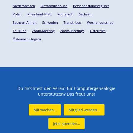
Niedersachsen
Ortsfamilienbuch
Personenstandsregister
Polen
Rheinland-Pfalz
RootsTech
Sachsen
Sachsen-Anhalt
Schweden
Transkribus
Wochenvorschau
YouTube
Zoom-Meeting
Zoom-Meetings
Österreich
Österreich-Ungarn
Du möchtest den Verein für Computergenealogie
unterstützen? Das freut uns!
Mitmachen...
Mitglied werden...
Jetzt spenden...