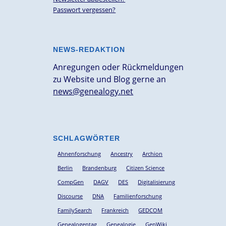
Passwort vergessen?
NEWS-REDAKTION
Anregungen oder Rückmeldungen
zu Website und Blog gerne an
news@genealogy.net
SCHLAGWÖRTER
Ahnenforschung
Ancestry
Archion
Berlin
Brandenburg
Citizen Science
CompGen
DAGV
DES
Digitalisierung
Discourse
DNA
Familienforschung
FamilySearch
Frankreich
GEDCOM
Genealogentag
Genealogie
GenWiki