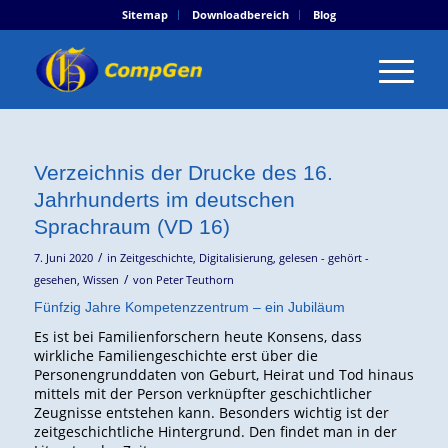
Sitemap
Downloadbereich
Blog
Verzeichnis der Drucke des 16.
Jahrhunderts im deutschen
Sprachraum (VD 16)
/
7. Juni 2020
in
Zeitgeschichte
,
Digitalisierung
,
gelesen - gehört -
/
gesehen
,
Wissen
von
Peter Teuthorn
Fünfzig Jahre Kompetenzzentrum – ein Jubiläum
Es ist bei Familienforschern heute Konsens, dass
wirkliche Familiengeschichte erst über die
Personengrunddaten von Geburt, Heirat und Tod hinaus
mittels mit der Person verknüpfter geschichtlicher
Zeugnisse entstehen kann. Besonders wichtig ist der
zeitgeschichtliche Hintergrund. Den findet man in der