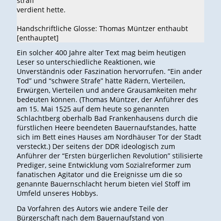
straff
verdient hette.
Handschriftliche Glosse: Thomas Müntzer enthaubt
[enthauptet]
Ein solcher 400 Jahre alter Text mag beim heutigen
Leser so unterschiedliche Reaktionen, wie
Unverständnis oder Faszination hervorrufen. “Ein ander
Tod” und “schwere Strafe” hätte Rädern, Vierteilen,
Erwürgen, Vierteilen und andere Grausamkeiten mehr
bedeuten können. (Thomas Müntzer, der Anführer des
am 15. Mai 1525 auf dem heute so genannten
Schlachtberg oberhalb Bad Frankenhausens durch die
fürstlichen Heere beendeten Bauernaufstandes, hatte
sich im Bett eines Hauses am Nordhäuser Tor der Stadt
versteckt.) Der seitens der DDR ideologisch zum
Anführer der “Ersten bürgerlichen Revolution” stilisierte
Prediger, seine Entwicklung vom Sozialreformer zum
fanatischen Agitator und die Ereignisse um die so
genannte Bauernschlacht herum bieten viel Stoff im
Umfeld unseres Hobbys.
Da Vorfahren des Autors wie andere Teile der
Bürgerschaft nach dem Bauernaufstand von