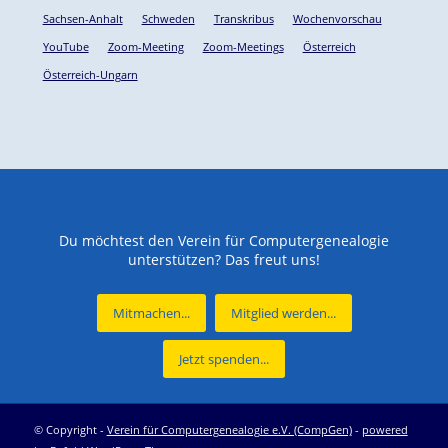
Sachsen-Anhalt
Schweden
Transkribus
Wochenvorschau
YouTube
Zoom-Meeting
Zoom-Meetings
Österreich
Österreich-Ungarn
Du möchtest den Verein für Computergenealogie
unterstützen? Das freut uns!
Mitmachen...
Mitglied werden...
Jetzt spenden...
© Copyright -
Verein für Computergenealogie e.V. (CompGen)
-
powered