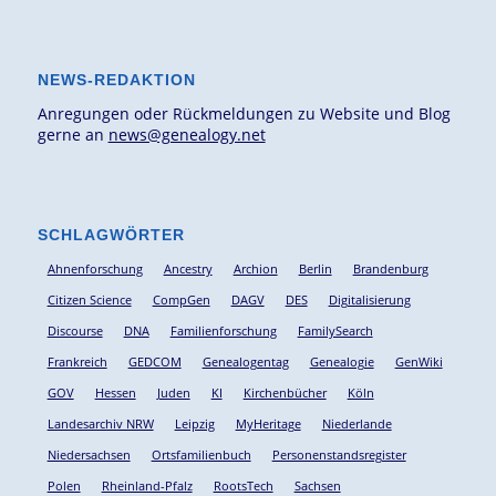
NEWS-REDAKTION
Anregungen oder Rückmeldungen zu Website und Blog
gerne an
news@genealogy.net
SCHLAGWÖRTER
Ahnenforschung
Ancestry
Archion
Berlin
Brandenburg
Citizen Science
CompGen
DAGV
DES
Digitalisierung
Discourse
DNA
Familienforschung
FamilySearch
Frankreich
GEDCOM
Genealogentag
Genealogie
GenWiki
GOV
Hessen
Juden
KI
Kirchenbücher
Köln
Landesarchiv NRW
Leipzig
MyHeritage
Niederlande
Niedersachsen
Ortsfamilienbuch
Personenstandsregister
Polen
Rheinland-Pfalz
RootsTech
Sachsen