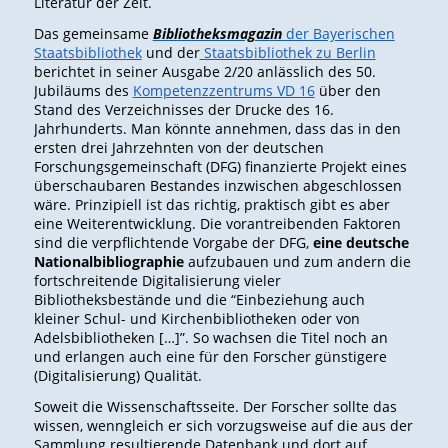
Literatur der Zeit.
Das gemeinsame
Bibliotheksmagazin
der Bayerischen
Staatsbibliothek
und der
Staatsbibliothek zu Berlin
berichtet in seiner Ausgabe 2/20 anlässlich des 50.
Jubiläums des
Kompetenzzentrums VD 16
über den
Stand des Verzeichnisses der Drucke des 16.
Jahrhunderts. Man könnte annehmen, dass das in den
ersten drei Jahrzehnten von der deutschen
Forschungsgemeinschaft (DFG) finanzierte Projekt eines
überschaubaren Bestandes inzwischen abgeschlossen
wäre. Prinzipiell ist das richtig, praktisch gibt es aber
eine Weiterentwicklung. Die vorantreibenden Faktoren
sind die verpflichtende Vorgabe der DFG,
eine deutsche
Nationalbibliographie
aufzubauen und zum andern die
fortschreitende Digitalisierung vieler
Bibliotheksbestände und die “Einbeziehung auch
kleiner Schul- und Kirchenbibliotheken oder von
Adelsbibliotheken […]”. So wachsen die Titel noch an
und erlangen auch eine für den Forscher günstigere
(Digitalisierung) Qualität.
Soweit die Wissenschaftsseite. Der Forscher sollte das
wissen, wenngleich er sich vorzugsweise auf die aus der
Sammlung resultierende Datenbank und dort auf