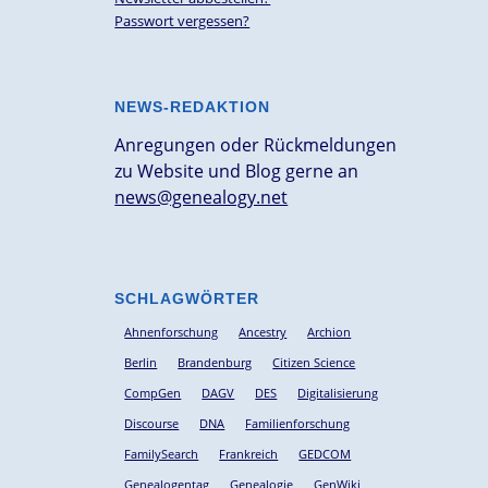
Passwort vergessen?
NEWS-REDAKTION
Anregungen oder Rückmeldungen
zu Website und Blog gerne an
news@genealogy.net
SCHLAGWÖRTER
Ahnenforschung
Ancestry
Archion
Berlin
Brandenburg
Citizen Science
CompGen
DAGV
DES
Digitalisierung
Discourse
DNA
Familienforschung
FamilySearch
Frankreich
GEDCOM
Genealogentag
Genealogie
GenWiki