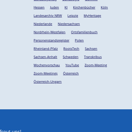
Hessen
Juden
KI
Kirchenbücher
Köln
Landesarchiv NRW
Leipzig
MyHeritage
Niederlande
Niedersachsen
Nordrhein-Westfalen
Ortsfamilienbuch
Personenstandsregister
Polen
Rheinland-Pfalz
RootsTech
Sachsen
Sachsen-Anhalt
Schweden
Transkribus
Wochenvorschau
YouTube
Zoom-Meeting
Zoom-Meetings
Österreich
Österreich-Ungarn
reut uns!