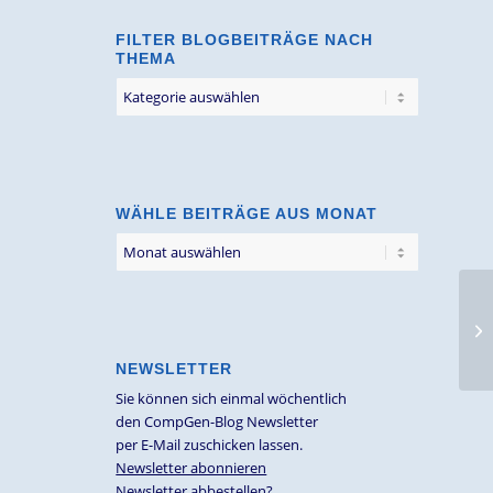
FILTER BLOGBEITRÄGE NACH
THEMA
Filter
Blogbeiträge
nach
Thema
WÄHLE BEITRÄGE AUS MONAT
Ve
Ja
Sp
NEWSLETTER
Sie können sich einmal wöchentlich
den CompGen-Blog Newsletter
per E-Mail zuschicken lassen.
Newsletter abonnieren
Newsletter abbestellen?