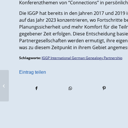
Konferenzthemen von “Connections” in persönliche
Die IGGP hat bereits in den Jahren 2017 und 2019 
auf das Jahr 2023 konzentrieren, wo Fortschritte
Planungssicherheit und mehr Komfort für die Tei
gegebener Zeit erfolgen. Diese Entscheidung basier
Partnergesellschaften werden ermutigt, ihre eige
was zu diesem Zeitpunkt in ihrem Gebiet angemess
Schlagworte:
IGGP International German Genealogy Partnership
Eintrag teilen
Territoriale Veränderungen in
Brandenburg-Preußen: Licht ins
Dunkel gebra...