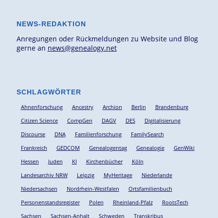
NEWS-REDAKTION
Anregungen oder Rückmeldungen zu Website und Blog
gerne an
news@genealogy.net
SCHLAGWÖRTER
Ahnenforschung
Ancestry
Archion
Berlin
Brandenburg
Citizen Science
CompGen
DAGV
DES
Digitalisierung
Discourse
DNA
Familienforschung
FamilySearch
Frankreich
GEDCOM
Genealogentag
Genealogie
GenWiki
Hessen
Juden
KI
Kirchenbücher
Köln
Landesarchiv NRW
Leipzig
MyHeritage
Niederlande
Niedersachsen
Nordrhein-Westfalen
Ortsfamilienbuch
Personenstandsregister
Polen
Rheinland-Pfalz
RootsTech
Sachsen
Sachsen-Anhalt
Schweden
Transkribus