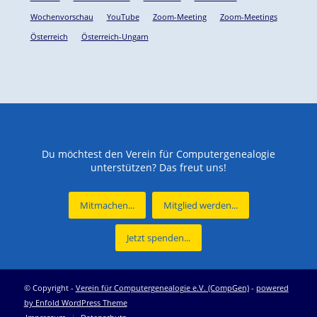
Wochenvorschau
YouTube
Zoom-Meeting
Zoom-Meetings
Österreich
Österreich-Ungarn
Du möchtest den Verein für Computergenealogie
unterstützen? Das freut uns!
Mitmachen...
Mitglied werden...
Jetzt spenden...
© Copyright -
Verein für Computergenealogie e.V. (CompGen)
-
powered
by Enfold WordPress Theme