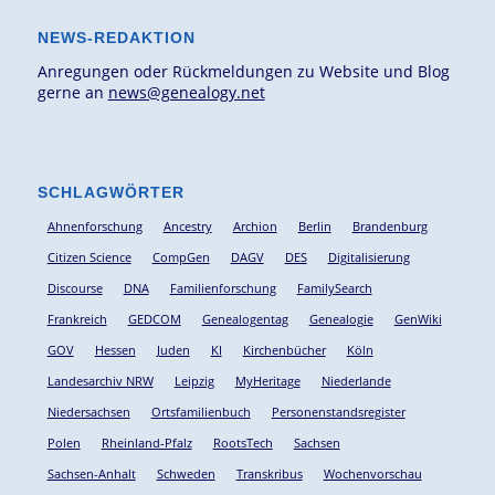
NEWS-REDAKTION
Anregungen oder Rückmeldungen zu Website und Blog
gerne an
news@genealogy.net
SCHLAGWÖRTER
Ahnenforschung
Ancestry
Archion
Berlin
Brandenburg
Citizen Science
CompGen
DAGV
DES
Digitalisierung
Discourse
DNA
Familienforschung
FamilySearch
Frankreich
GEDCOM
Genealogentag
Genealogie
GenWiki
GOV
Hessen
Juden
KI
Kirchenbücher
Köln
Landesarchiv NRW
Leipzig
MyHeritage
Niederlande
Niedersachsen
Ortsfamilienbuch
Personenstandsregister
Polen
Rheinland-Pfalz
RootsTech
Sachsen
Sachsen-Anhalt
Schweden
Transkribus
Wochenvorschau