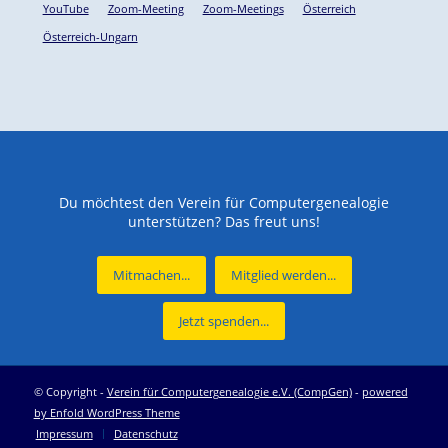
YouTube
Zoom-Meeting
Zoom-Meetings
Österreich
Österreich-Ungarn
Du möchtest den Verein für Computergenealogie
unterstützen? Das freut uns!
Mitmachen...
Mitglied werden...
Jetzt spenden...
© Copyright -
Verein für Computergenealogie e.V. (CompGen)
-
powered
by Enfold WordPress Theme
Impressum
Datenschutz