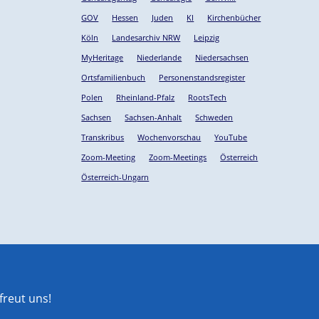
GOV
Hessen
Juden
KI
Kirchenbücher
Köln
Landesarchiv NRW
Leipzig
MyHeritage
Niederlande
Niedersachsen
Ortsfamilienbuch
Personenstandsregister
Polen
Rheinland-Pfalz
RootsTech
Sachsen
Sachsen-Anhalt
Schweden
Transkribus
Wochenvorschau
YouTube
Zoom-Meeting
Zoom-Meetings
Österreich
Österreich-Ungarn
reut uns!