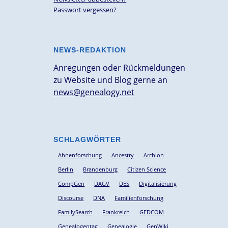
Passwort vergessen?
NEWS-REDAKTION
Anregungen oder Rückmeldungen
zu Website und Blog gerne an
news@genealogy.net
SCHLAGWÖRTER
Ahnenforschung
Ancestry
Archion
Berlin
Brandenburg
Citizen Science
CompGen
DAGV
DES
Digitalisierung
Discourse
DNA
Familienforschung
FamilySearch
Frankreich
GEDCOM
Genealogentag
Genealogie
GenWiki