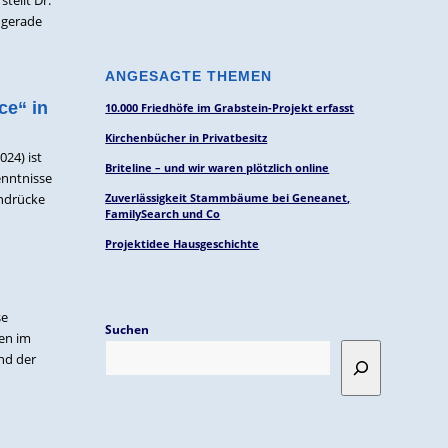
e gerade
ANGESAGTE THEMEN
ce“ in
10.000 Friedhöfe im Grabstein-Projekt erfasst
Kirchenbücher in Privatbesitz
024) ist
Briteline – und wir waren plötzlich online
enntnisse
Zuverlässigkeit Stammbäume bei Geneanet,
indrücke
FamilySearch und Co
Projektidee Hausgeschichte
se
Suchen
len im
und der