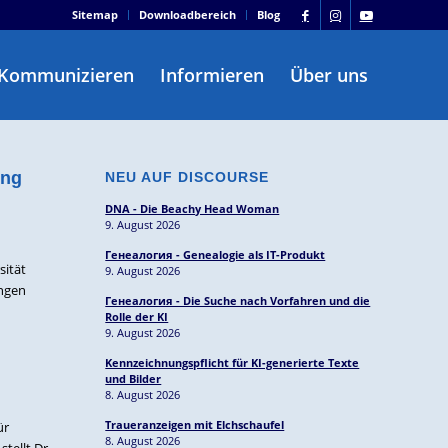
Sitemap
Downloadbereich
Blog
Kommunizieren
Informieren
Über uns
ung
NEU AUF DISCOURSE
DNA - Die Beachy Head Woman
9. August 2026
Генеалогия - Genealogie als IT-Produkt
sität
9. August 2026
ängen
Генеалогия - Die Suche nach Vorfahren und die
Rolle der KI
9. August 2026
Kennzeichnungspflicht für KI-generierte Texte
und Bilder
8. August 2026
Traueranzeigen mit Elchschaufel
ür
8. August 2026
tellt Dr.