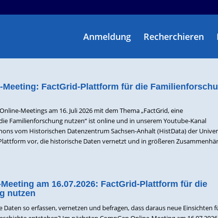
Anmeldung
Recherchieren
Meeting: FactGrid-Plattform für die Familienforsch
line-Meetings am 16. Juli 2026 mit dem Thema „FactGrid, eine
die Familienforschung nutzen“ ist online und in unserem Youtube-Kanal
 Simons vom Historischen Datenzentrum Sachsen-Anhalt (HistData) der Univer
id-Plattform vor, die historische Daten vernetzt und in größeren Zusammenh
eeting am 16.07.2026: FactGrid-Plattform für die
g nutzen
he Daten so erfassen, vernetzen und befragen, dass daraus neue Einsichten f
eschichte entstehen? Im nächsten CompGen Online-Meeting am 16.07.2026 s