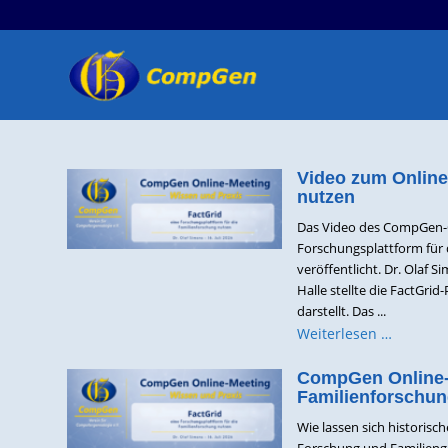
Video zum Online-
nutzen
Das Video des CompGen-On
Forschungsplattform für 
veröffentlicht. Dr. Olaf
Halle stellte die FactGr
darstellt. Das ...
Weiterlesen …
CompGen Online-M
Familienforschun
Wie lassen sich historisc
Forschung und Familieng