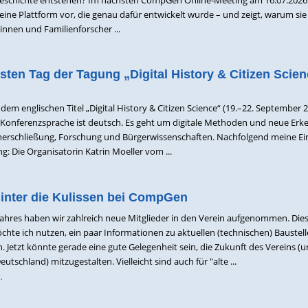
eine Plattform vor, die genau dafür entwickelt wurde – und zeigt, warum si
innen und Familienforscher ...
ten Tag der Tagung „Digital History & Citizen Scien
dem englischen Titel „Digital History & Citizen Science“ (19.–22. September 2
ie Konferenzsprache ist deutsch. Es geht um digitale Methoden und neue Erk
enerschließung, Forschung und Bürgerwissenschaften. Nachfolgend meine E
: Die Organisatorin Katrin Moeller vom ...
hinter die Kulissen bei CompGen
Jahres haben wir zahlreich neue Mitglieder in den Verein aufgenommen. Die
hte ich nutzen, ein paar Informationen zu aktuellen (technischen) Baustel
. Jetzt könnte gerade eine gute Gelegenheit sein, die Zukunft des Vereins (
utschland) mitzugestalten. Vielleicht sind auch für "alte ...
…