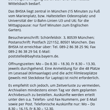
Wittelsbach bedarf.
Das BHStA liegt zentral in München (15 Minuten zu Fuß
vom Marienplatz, bzw. Haltestellen Odeonsplatz und
Universität der U-Bahn-Linien U3 und U6; für die
Mittagspause: nur fünf Minuten zum Englischen
Garten).
Besucheranschrift: Schönfeldstr. 3, 80539 München;
Postanschrift: Postfach 221152, 80501 München. Das
BHStA ist erreichbar über: Tel. 089-2 86 38 25 96; Fax
089-2 86 38 29 54; E-Mail:
poststelle@bayhsta.bayern.de.
Öffnungszeiten: Mo – Do 8.30 – 18.30, Fr 8.30 – 13.30,
jeweils durchgehend. Eine Anmeldung für die 48 Plätze
im Lesesaal (Klimaanlage) und die acht Filmleseplätze
(jeweils mit Steckdose für Laptop) ist nicht erforderlich.
Es empfiehlt sich jedoch, um Zeitverluste zu vermeiden,
Archivalien mindestens einen Tag vor dem geplanten
Archivbesuch zu bestellen. Auskünfte werden erteilt
unter den o.a. Telefon- und Fax-Nummern, per E-Mail
sowie per Post. Telefonische Auskünfte nur: Mo – Do
8.30 – 16.15, Fr 8.30 – 12.30.