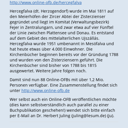
http://www.online-ofb.de/hercegfalva
Hercegfalva (dt. Herzogendorf) wurde im Mai 1811 auf
den Meierhöfen der Zircer Abtei der Zisterzienser
gegründet und liegt im Komitat (Verwaltungsbezirk)
Fejer in Zentralungarn, und zwar etwa auf vier Fünftel
der Linie zwischen Plattensee und Donau. Es entstand
auf dem Gebiet des mittelalterlichen Ujszállás.
Hercegfalva wurde 1951 umbenannt in Mesöfalva und
hat heute etwas über 4.000 Einwohner. Die
Kirchenbücher beginnen bereits vor der Gründung 1788
und wurden von den Zisterziensern geführt. Die
Kirchenbücher sind bisher von 1788 bis 1815
ausgewertet. Weitere Jahre folgen noch.
Damit sind nun 88 Online-OFBs mit über 1,2 Mio.
Personen verfügbar. Eine Zusammenstellung findet sich
unter
http://www.online-ofb.de
Wer selbst auch ein Online-OFB veröffentlichen möchte
(dies kann selbstverständlich auch parallel zu einer
Buchpublikation geschehen!) wendet sich bitte einfach
per E-Mail an Dr. Herbert Juling (juling@lesum.de) (ju).