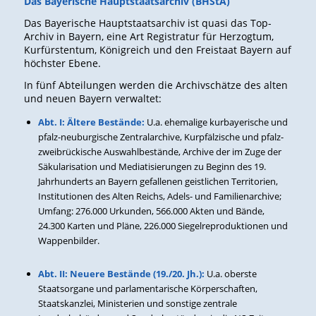
Das Bayerische Hauptstaatsarchiv (BHStA)
Das Bayerische Hauptstaatsarchiv ist quasi das Top-
Archiv in Bayern, eine Art Registratur für Herzogtum,
Kurfürstentum, Königreich und den Freistaat Bayern auf
höchster Ebene.
In fünf Abteilungen werden die Archivschätze des alten
und neuen Bayern verwaltet:
Abt. I: Ältere Bestände:
U.a. ehemalige kurbayerische und
pfalz-neuburgische Zentralarchive, Kurpfälzische und pfalz-
zweibrückische Auswahlbestände, Archive der im Zuge der
Säkularisation und Mediatisierungen zu Beginn des 19.
Jahrhunderts an Bayern gefallenen geistlichen Territorien,
Institutionen des Alten Reichs, Adels- und Familienarchive;
Umfang: 276.000 Urkunden, 566.000 Akten und Bände,
24.300 Karten und Pläne, 226.000 Siegelreproduktionen und
Wappenbilder.
Abt. II: Neuere Bestände (19./20. Jh.):
U.a. oberste
Staatsorgane und parlamentarische Körperschaften,
Staatskanzlei, Ministerien und sonstige zentrale