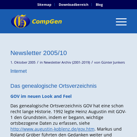
Sitemap
Downloadbereich
Blog
Newsletter 2005/10
/
/
1. Oktober 2005
in
Newsletter Archiv (2001-2019)
von
Günter Junkers
Internet
Das genealogische Ortsverzeichnis
GOV im neuen Look and Feel
Das genealogische Ortsverzeichnis GOV hat eine schon
recht lange Historie. 1992 legte Heinz Augustin mit GOV-
1 den Grundstein, indem er begann, wichtige
ortsbezogene Daten zu erfassen, siehe
http://www.augustin-koblenz.de/gov.htm
. Markus und
Roland Gröber führten den Gedanken weiter und