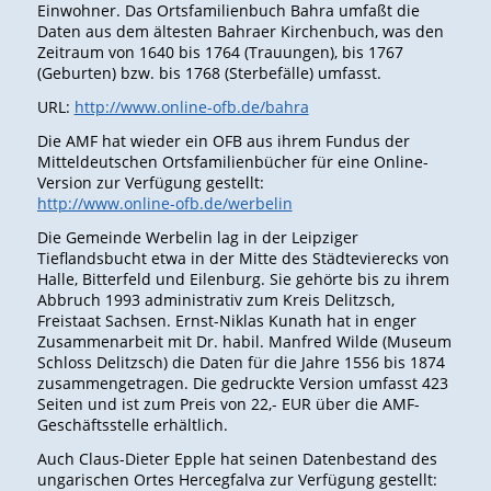
Einwohner. Das Ortsfamilienbuch Bahra umfaßt die
Daten aus dem ältesten Bahraer Kirchenbuch, was den
Zeitraum von 1640 bis 1764 (Trauungen), bis 1767
(Geburten) bzw. bis 1768 (Sterbefälle) umfasst.
URL:
http://www.online-ofb.de/bahra
Die AMF hat wieder ein OFB aus ihrem Fundus der
Mitteldeutschen Ortsfamilienbücher für eine Online-
Version zur Verfügung gestellt:
http://www.online-ofb.de/werbelin
Die Gemeinde Werbelin lag in der Leipziger
Tieflandsbucht etwa in der Mitte des Städtevierecks von
Halle, Bitterfeld und Eilenburg. Sie gehörte bis zu ihrem
Abbruch 1993 administrativ zum Kreis Delitzsch,
Freistaat Sachsen. Ernst-Niklas Kunath hat in enger
Zusammenarbeit mit Dr. habil. Manfred Wilde (Museum
Schloss Delitzsch) die Daten für die Jahre 1556 bis 1874
zusammengetragen. Die gedruckte Version umfasst 423
Seiten und ist zum Preis von 22,- EUR über die AMF-
Geschäftsstelle erhältlich.
Auch Claus-Dieter Epple hat seinen Datenbestand des
ungarischen Ortes Hercegfalva zur Verfügung gestellt: