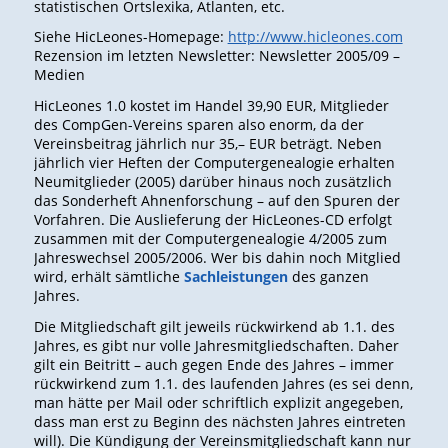
statistischen Ortslexika, Atlanten, etc.
Siehe HicLeones-Homepage:
http://www.hicleones.com
Rezension im letzten Newsletter: Newsletter 2005/09 –
Medien
HicLeones 1.0 kostet im Handel 39,90 EUR, Mitglieder
des CompGen-Vereins sparen also enorm, da der
Vereinsbeitrag jährlich nur 35,– EUR beträgt. Neben
jährlich vier Heften der Computergenealogie erhalten
Neumitglieder (2005) darüber hinaus noch zusätzlich
das Sonderheft Ahnenforschung – auf den Spuren der
Vorfahren. Die Auslieferung der HicLeones-CD erfolgt
zusammen mit der Computergenealogie 4/2005 zum
Jahreswechsel 2005/2006. Wer bis dahin noch Mitglied
wird, erhält sämtliche
Sachleistungen
des ganzen
Jahres.
Die Mitgliedschaft gilt jeweils rückwirkend ab 1.1. des
Jahres, es gibt nur volle Jahresmitgliedschaften. Daher
gilt ein Beitritt – auch gegen Ende des Jahres – immer
rückwirkend zum 1.1. des laufenden Jahres (es sei denn,
man hätte per Mail oder schriftlich explizit angegeben,
dass man erst zu Beginn des nächsten Jahres eintreten
will). Die Kündigung der Vereinsmitgliedschaft kann nur