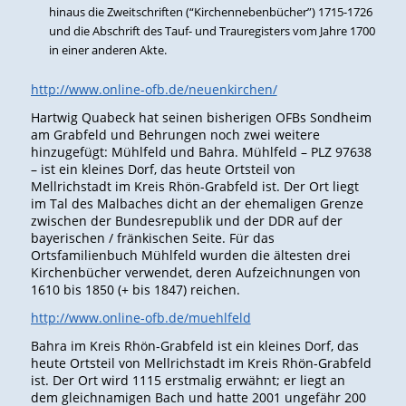
hinaus die Zweitschriften (“Kirchennebenbücher”) 1715-1726
und die Abschrift des Tauf- und Trauregisters vom Jahre 1700
in einer anderen Akte.
http://www.online-ofb.de/neuenkirchen/
Hartwig Quabeck hat seinen bisherigen OFBs Sondheim
am Grabfeld und Behrungen noch zwei weitere
hinzugefügt: Mühlfeld und Bahra. Mühlfeld – PLZ 97638
– ist ein kleines Dorf, das heute Ortsteil von
Mellrichstadt im Kreis Rhön-Grabfeld ist. Der Ort liegt
im Tal des Malbaches dicht an der ehemaligen Grenze
zwischen der Bundesrepublik und der DDR auf der
bayerischen / fränkischen Seite. Für das
Ortsfamilienbuch Mühlfeld wurden die ältesten drei
Kirchenbücher verwendet, deren Aufzeichnungen von
1610 bis 1850 (+ bis 1847) reichen.
http://www.online-ofb.de/muehlfeld
Bahra im Kreis Rhön-Grabfeld ist ein kleines Dorf, das
heute Ortsteil von Mellrichstadt im Kreis Rhön-Grabfeld
ist. Der Ort wird 1115 erstmalig erwähnt; er liegt an
dem gleichnamigen Bach und hatte 2001 ungefähr 200