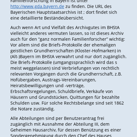
Familienforschung in Bayern ist unter
http://www.gda.bayern.de
zu finden. Die URL des
Bayerischen Hauptstaatsarchivs ist ; dort findet sich
eine detaillierte Beständeübersicht.
Auch wenn Art und Vielfalt des Archivgutes im BHStA
vielleicht anderes vermuten lassen, so ist dieses Archiv
auch für den “ganz normalen Familienforscher” wichtig:
Vor allem sind die Briefs-Protokolle der ehemaligen
geistlichen Grundherrschaften (Kloster-Hofmarken) in
(Alt-)Bayern im BHStA verwahrt und nur dort zugänglich.
Die Briefs-Protokolle (umgangssprachlich wird das s
meist weggelassen) sind Verbriefungen von rechtlich
relevanten Vorgängen durch die Grundherrschaft, z.B.
Hofübergaben, Austrags-Vereinbarungen,
Heiratsbewilligungen und -verträge,
Erbschaftsregelungen, Schuldbriefe, Verkäufe von
Häusern und Grundstücken, Quittungen für bezahlte
Schulden usw. Für solche Rechtsbelange sind seit 1862
die Notare zuständig.
Alle Abteilungen sind per Benutzerantrag frei
zugänglich mit Ausnahme der Abteilung III, dem
Geheimen Hausarchiv, für dessen Benützung es einer
Sondergenehmigung durch den Chef des Hauses