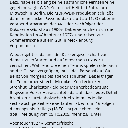
Dazu habe es bislang keine ausführliche Fernsehreihe
gegeben, sagte WDR-Kulturchef Helfried Spitra am
Mittwoch in Berlin. Die MDR/WDR-Produktion schließe
damit eine Lücke. Passend dazu läuft ab 11. Oktober im
Vorabendprogramm der ARD der Nachfolger der
Dokuserie «Gutshaus 1900». Dabei versuchen sich die
Kandidaten im «Abenteuer 1927» und reisen zur
Sommerfrische auf ein Gut in Mecklenburg-
Vorpommern.
Wieder geht es darum, die Klassengesellschaft von
damals zu erfahren und auf modernen Luxus zu
verzichten. Während die einen Tennis spielen oder sich
an der Ostsee vergnügen, muss das Personal auf Gut
Belitz von morgens bis abends schuften. Dabei tragen
die Teilnehmer stilecht Monokel, Knickerbocker,
Strohhut, Charlestonkleid oder Männerbadeanzüge.
Regisseur Volker Heise achtete darauf, dass jedes Detail
bis hin zur Streichholzschachtel stimmt. Wie die
sechswöchige Zeitreise verlaufen ist, wird in 16 Folgen
dienstags bis freitags (18.50 Uhr) zu sehen sein.
dpa – Meldung vom 05.10.2005
, mehr z.B. unter
Abenteuer 1927 – Sommerfrische