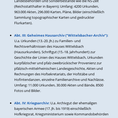
Landesbehörden und Sonderbestände wie die NS-Zeit
(Reichsstatthalter in Bayern); Umfang: 4200 Urkunden,
963.000 Akten, 296.000 Karten, Pläne, Bilder (einschließlich
Sammlung topographischer Karten und gedruckter
Flurkarten).
Abt. III: Geheimes Hausarchiv (“Wittelsbacher-Archiv”):
U.a. Urkunden (13.-20. Jh.) zu Familien- und
Rechtsverhältnissen des Hauses Wittelsbach
(Hausurkunden), Schriftgut (15.-18. Jahrhundert) zur
Geschichte der Linien des Hauses Wittelsbach, Urkunden
kurpfälzischer und pfalz-zweibrückischer Provenienz zur
pfälzisch-mittelrheinischen Landesgeschichte, Akten und
Rechnungen des Hofsekretariats, der Hofstäbe und
Hofintendanzen, einzelne Familienarchive und Nachlässe.
Umfang: 11.000 Urkunden, 30.000 Akten und Bände, 8500
Fotos und Bilder.
Abt. IV: Kriegsarchiv:
U.a. Archivgut der ehemaligen
bayerischen Armee (17. Jh. bis 1919) einschließlich
Hofkriegsrat, Kriegsministerium sowie Kommandobehörden