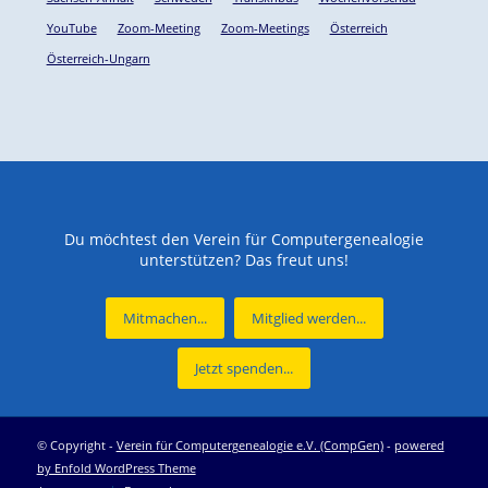
YouTube
Zoom-Meeting
Zoom-Meetings
Österreich
Österreich-Ungarn
Du möchtest den Verein für Computergenealogie
unterstützen? Das freut uns!
Mitmachen...
Mitglied werden...
Jetzt spenden...
© Copyright -
Verein für Computergenealogie e.V. (CompGen)
-
powered
by Enfold WordPress Theme