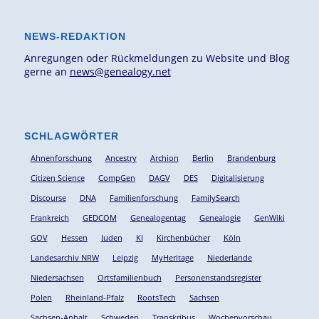
NEWS-REDAKTION
Anregungen oder Rückmeldungen zu Website und Blog
gerne an
news@genealogy.net
SCHLAGWÖRTER
Ahnenforschung
Ancestry
Archion
Berlin
Brandenburg
Citizen Science
CompGen
DAGV
DES
Digitalisierung
Discourse
DNA
Familienforschung
FamilySearch
Frankreich
GEDCOM
Genealogentag
Genealogie
GenWiki
GOV
Hessen
Juden
KI
Kirchenbücher
Köln
Landesarchiv NRW
Leipzig
MyHeritage
Niederlande
Niedersachsen
Ortsfamilienbuch
Personenstandsregister
Polen
Rheinland-Pfalz
RootsTech
Sachsen
Sachsen-Anhalt
Schweden
Transkribus
Wochenvorschau